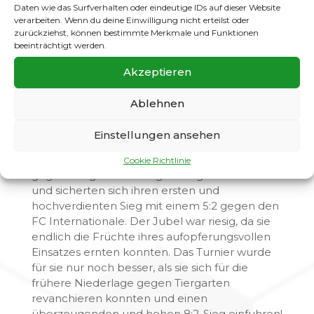
Daten wie das Surfverhalten oder eindeutige IDs auf dieser Website
fortsetzten! Erst im vorletzten Spiel wurde ihr
verarbeiten. Wenn du deine Einwilligung nicht erteilst oder
Lauf gestoppt, als sie eine 1:3-Niederlage
zurückziehst, können bestimmte Merkmale und Funktionen
gegen Tiergarten I einstecken mussten.
beeinträchtigt werden.
Dennoch beendeten sie das Turnier
Akzeptieren
freundschaftlich gegen Gatow IV.
E3 mit dem bisher stärksten Auftritt!
Ablehnen
Unsere E3-Mannschaft (Kinderfußball IV)
Einstellungen ansehen
zeigte wirklich ihre bisher stärkste Leistung!
Nach einer knappen 2:3-Auftaktniederlage
Cookie Richtlinie
gegen Tiergarten schlugen sie grandios zurück
und sicherten sich ihren ersten und
hochverdienten Sieg mit einem 5:2 gegen den
FC Internationale. Der Jubel war riesig, da sie
endlich die Früchte ihres aufopferungsvollen
Einsatzes ernten konnten. Das Turnier wurde
für sie nur noch besser, als sie sich für die
frühere Niederlage gegen Tiergarten
revanchieren konnten und einen
überzeugenden und hohen 8:2-Sieg einfuhren!