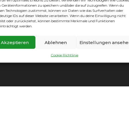
dir ein optimales Erlebnis zu bieten, verwenden wir Technologien wie Cookies
Geräteinformationen zu speichern und/oder darauf zuzugreifen. Wenn du
sen Technologien zustimmst, können wir Daten wie das Surfverhalten oder
deutige IDs auf dieser Website verarbeiten. Wenn du deine Einwilligung nicht
eilst oder zurückziehst, können bestimmte Merkmale und Funktionen
inträchtigt werden.
Akzeptieren
Ablehnen
Einstellungen ansehe
mpressum
|
Datenschutz
|
Cookie Richtlinie
|
Vereinssatzun
Cookie Richtlinie