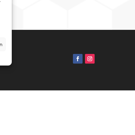
,
n
g