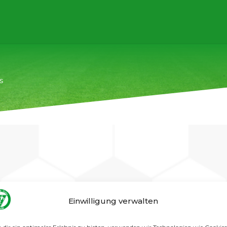
s
aus.
Einwilligung verwalten
es live und in Farbe.