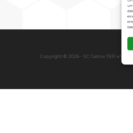
Um 
um 
die
ein
ert
bee
Copyright © 2026 - SC Gatow 1931 e.V. |
I