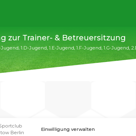
g zur Trainer- & Betreuersitzung
C-Jugend
,
1.D-Jugend
,
1.E-Jugend
,
1.F-Jugend
,
1.G-Jugend
,
2
ow, lieber Vorstand,
Einwilligung verwalten
 Trainer/ Betreuersitzung in der Saison 2013/14 !!