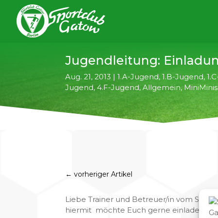
Jugendleitung: Einladun
Aug. 21, 2013
|
1.A-Jugend
,
1.B-Jugend
,
1.
Jugend
,
4.F-Jugend
,
Allgemein
,
MiniMinis
←
vorheriger Artikel
Liebe Trainer und Betreuer/in vom SC Gat
hiermit möchte Euch gerne einladen zur 1.