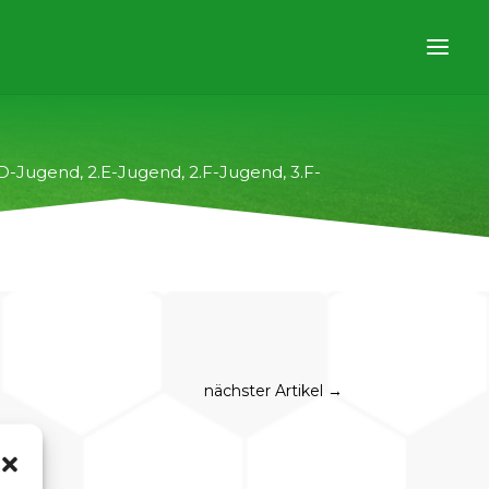
.D-Jugend
,
2.E-Jugend
,
2.F-Jugend
,
3.F-
nächster Artikel
→