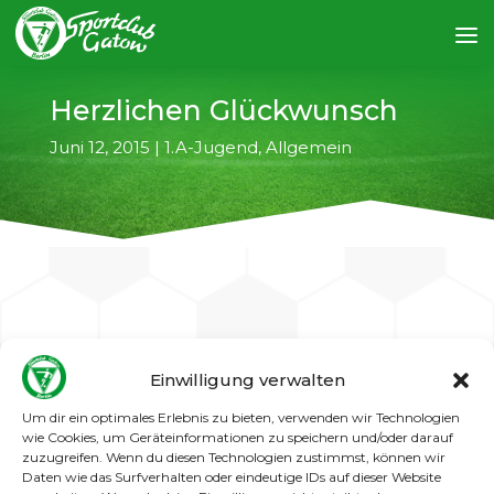
Herzlichen Glückwunsch
Juni 12, 2015
|
1.A-Jugend
,
Allgemein
←
vorheriger Artikel
nächster Artikel
→
Einwilligung verwalten
Zum sensationellen Aufstieg unserer 1. A-
Um dir ein optimales Erlebnis zu bieten, verwenden wir Technologien
Jugend in die Landesliga ganz herzliche
wie Cookies, um Geräteinformationen zu speichern und/oder darauf
Glückwünsche an die Mannschaft und das
zuzugreifen. Wenn du diesen Technologien zustimmst, können wir
fantastische Trainer- und Betreuerteam. Eine
Daten wie das Surfverhalten oder eindeutige IDs auf dieser Website