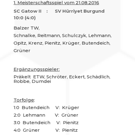
1. Meisterschaftsspiel vom 21.08.2016
SC Gatow II : SV Hürriyet Burgund
10:0 (4:0)
Balzer TW,
Schnalke, Reitmann, Schulczyk, Lehmann,
Opitz, Krenz, Pienitz, Krüger, Butendeich,
Grüner
Ergänzungsspieler:
Präkelt ETW, Schröter, Eckert, Schädlich,
Robbe, Dumdei
Torfolge
:
1:0 Butendeich V: Krüger
2:0 Lehmann V: Grüner
3:0 Butendeich V: Pienitz
4:0 Grüner V: Pienitz