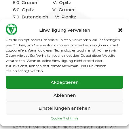
5:0 Grüner V: Opitz
6:0 Opitz V: Grüner
7:0 Butendeich V: Pienitz
8:0 Schröter V: Schädlich
Einwilligung verwalten
9:0 Schröter V: Krüger
10:0 Robbe V: Schädlich
Um dir ein optimales Erlebnis zu bieten, verwenden wir Technologien
wie Cookies, um Geräteinformationen zu speichern und/oder darauf
Ein Anfang ist gemacht. Die neue Mission ist
zuzugreifen. Wenn du diesen Technologien zustimmst, können wir
gestartet!!!
Daten wie das Surfverhalten oder eindeutige IDs auf dieser Website
verarbeiten. Wenn du deine Einwilligung nicht erteilst oder
Gespannt fieberten wir dem Saisonstart
zurückziehst, können bestimmte Merkmale und Funktionen
entgegen. Nach sechs langen Wochen
beeinträchtigt werden.
Vorbereitung ging es am Sonntag nun endlich
Akzeptieren
los. Dennoch gibt es zu Beginn einer Saison
auch immer viele Fragezeichen. Was hat die
Ablehnen
Vorbereitung gebracht, wo steht die eigene
Mannschaft im Verhältnis gegenüber den
anderen Teams? Diese Frage kann nach dem
Einstellungen ansehen
ersten Spieltag abschließend nicht
Cookie Richtlinie
beantwortet werden. Mit so einem Auftakt
konnten wir natürlich nicht rechnen, aber wir