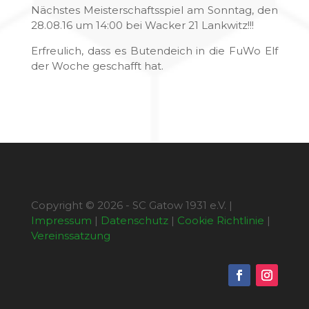
Nächstes Meisterschaftsspiel am Sonntag, den
28.08.16 um 14:00 bei Wacker 21 Lankwitz!!!
Erfreulich, dass es Butendeich in die FuWo Elf
der Woche geschafft hat.
Copyright © 2026 - SC Gatow 1931 e.V. |
Impressum
|
Datenschutz
|
Cookie Richtlinie
|
Vereinssatzung