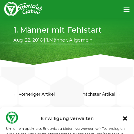
1. Männer mit Fehlstart
Aug. 22, 2016
|
1.Männer
,
Allgemein
←
vorheriger Artikel
nächster Artikel
→
Mit 1:3 verloren die 1. Männer ihr Auftaktspiel
gegen den hoch gehandelten Staffelfavoriten
Einwilligung verwalten
Sparta Lichtenberg. Nach dem
Um dir ein optimales Erlebnis zu bieten, verwenden wir Technologien
Halbzeitrückstand von 0:2 kamen die Gatower
wie Cookies, um Geräteinformationen zu speichern und/oder darauf