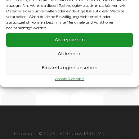
im zweiten Abschnitt deutlich besser ins Spiel
zuzugreifen. Wenn du diesen Technologien zustimmst, können wir
und es entwickelte sich eine Begegnung auf
Daten wie das Surfverhalten oder eindeutige IDs auf dieser Website
Augenhöhe. Als den Hausherren in der 65.
verarbeiten. Wenn du deine Einwilligung nicht erteilst oder
Minute durch Thobbe Teschendorf dann der
zurückziehst, können bestimmte Merkmale und Funktionen
beeinträchtigt werden.
Anschlusstreffer gelang, übernahmen die
Gatower kurzfristig sogar das Kommando und
Akzeptieren
drängten auf den Ausgleich. Doch im Stile
einer Klassemannschaft machte Sparta
Ablehnen
mit dem dritten Lichtenberger-Treffer den
Sack zu. Ein verdienter Sieg der Gäste, die wohl
Einstellungen ansehen
zu Recht als absoluter Meisterschaftsanwärter
einzustufen sind.
Cookie Richtlinie
Copyright © 2026 - SC Gatow 1931 e.V. |