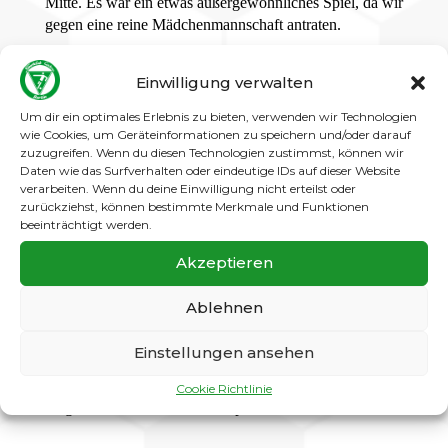
Mitte. Es war ein etwas außergewöhnliches Spiel, da wir
gegen eine reine Mädchenmannschaft antraten.
Aus diesem Grunde hielten sich unsere Jungs deutlich
Einwilligung verwalten
im Zweikampf und Pressing zurück (ungewollt ), und
führten dennoch 8:0 zur Halbzeit.
Um dir ein optimales Erlebnis zu bieten, verwenden wir Technologien
wie Cookies, um Geräteinformationen zu speichern und/oder darauf
Die Gegner verloren jedoch auch nach dem 10:0 nicht
zuzugreifen. Wenn du diesen Technologien zustimmst, können wir
ihren Ehrgeiz und Kampfwillen, worauf sie dann auch
Daten wie das Surfverhalten oder eindeutige IDs auf dieser Website
nach zwei Unachtsamkeiten unserer Jungs zwei
verarbeiten. Wenn du deine Einwilligung nicht erteilst oder
zurückziehst, können bestimmte Merkmale und Funktionen
Ehrentreffer erzielten.
beeinträchtigt werden.
Danach rissen sich die Jungs wieder zusammen und
Akzeptieren
brachten das Spiel mit 16:2 zu Ende.
Unsere Spieler waren : Milan, Löwe, Niclas, Carlo, Jul,
Ablehnen
Jayden, Noah, Felix, Jonas und Marius.
Einstellungen ansehen
Unser grosser Respekt gillt den Mädels von Blau Weiss,
welche sich trotz reinem Jungenspielbetrieb nicht
Cookie Richtlinie
aufgeben und stark weiterkämpfen !!!