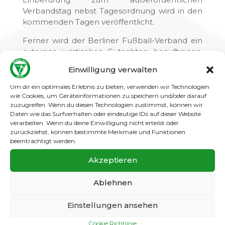
Verbandstag nebst Tagesordnung wird in den
kommenden Tagen veröffentlicht.
Ferner wird der Berliner Fußball-Verband ein
externes juristisches Gutachten beauftragen,
das sich mit möglichen Ordnungsänderungen
Einwilligung verwalten
für einen Saisonabbruch oder der
Saisonverlängerung beschäftigt. Das juristische
Um dir ein optimales Erlebnis zu bieten, verwenden wir Technologien
Gutachten soll zudem die Haftungsrisiken
wie Cookies, um Geräteinformationen zu speichern und/oder darauf
zuzugreifen. Wenn du diesen Technologien zustimmst, können wir
aufzeigen, damit alle Berliner Vereine eine
Daten wie das Surfverhalten oder eindeutige IDs auf dieser Website
Grundlage für die Entscheidungsfindung
verarbeiten. Wenn du deine Einwilligung nicht erteilst oder
haben. Das Gutachten wird allen Berliner
zurückziehst, können bestimmte Merkmale und Funktionen
Vereinen zur Verfügung gestellt.
beeinträchtigt werden.
Bernd Schultz, Präsident des Berliner Fußball-
Akzeptieren
Verbandes, sagt: „Das Präsidium des Berliner
Fußball-Verbandes nimmt zur Kenntnis, dass
Ablehnen
die Mehrheit der Berliner Vereine einen
Saisonabbruch favorisiert. Dieses Meinungsbild
Einstellungen ansehen
gilt es zu respektieren. Laut juristischer
Cookie Richtlinie
Einschätzung kann das Präsidium keine