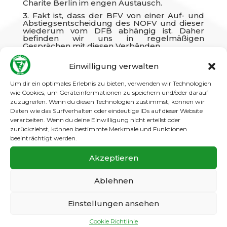
Charite Berlin im engen Austausch.
3. Fakt ist, dass der BFV von einer Auf- und
Abstiegsentscheidung des NOFV und dieser
wiederum vom DFB abhängig ist. Daher
befinden wir uns in regelmäßigen
Gesprächen mit diesen Verbänden.
4. Es gilt unbedingt, einen großen
bundesweiten Flickenteppich zu vermeiden.
Einwilligung verwalten
Es hilft keinem Verband, eine einzelne
Entscheidung für sich zu treffen. Wenn
Um dir ein optimales Erlebnis zu bieten, verwenden wir Technologien
beispielsweise eine Saison in Berlin vorzeitig
wie Cookies, um Geräteinformationen zu speichern und/oder darauf
beendet, jedoch in anderen Verbänden
zuzugreifen. Wenn du diesen Technologien zustimmst, können wir
fortgeführt wird, gibt es unterschiedliche
Daten wie das Surfverhalten oder eindeutige IDs auf dieser Website
Saisonstarts 2020/21, was auch unter dem
Aspekt von bundesweiten Vereinswechseln
verarbeiten. Wenn du deine Einwilligung nicht erteilst oder
zu weitreichenden Schwierigkeiten führt.
zurückziehst, können bestimmte Merkmale und Funktionen
beeinträchtigt werden.
5. Daher tagen am Montag, 20. April
abermals die Landesverbände sowie später
am Tag die BFV-AG Spielbetrieb, um die
Akzeptieren
derzeitigen sinnvollen Szenarien zu
besprechen und abzuwägen. Ferner tagt am
Dienstag, 21. April 2020 der Senat von Berlin.
Ablehnen
Am 22. April 2020 treffen sich erneut die
Präsidenten und Geschäftsführer der
Verbände, um möglichst einen bundesweit
Einstellungen ansehen
einheitlichen Weg zu ebnen. Im Anschluss
sind vom 24. bis 26. April drei
Cookie Richtlinie
Videokonferenzen (Herren-, Frauen und