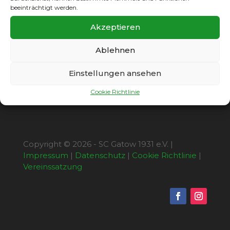
punktgleichen Tabellennachbarn ist um
14.00 Uhr.
beeinträchtigt werden.
Zuvor kommt es um 12.15 Uhr In der KL-A
Akzeptieren
zum Spiel der zweiten Mannschaften vom SC
Gatow und SD Croatia.
Ablehnen
Einstellungen ansehen
Cookie Richtlinie
Copyright © 2026 - SC Gatow 1931 e.V. |
Impressum
|
Datenschutz
|
Cookie Richtlinie
|
Vereinssatzung