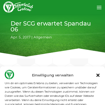
Der SCG erwartet Spandau
06
Apr. 5, 2017
|
Allgemein
Einwilligung verwalten
←
vorheriger Artikel
nächster Artikel
→
Um dir ein optimales Erlebnis zu bieten, verwenden wir Technologien
wie Cookies, um Geräteinformationen zu speichern und/oder darauf
Der FC Spandau 06 ist am kommenden
zuzugreifen. Wenn du diesen Technologien zustimmst, können wir
Sonntag (09.04.2017) zu Gast in Gatow. Anpfiff
Daten wie das Surfverhalten oder eindeutige IDs auf dieser Website
am Weiten Blick zu dem interessanten
verarbeiten. Wenn du deine Einwilligung nicht erteilst oder
Spandauer Landesligaderby der beiden
zurückziehst, können bestimmte Merkmale und Funktionen