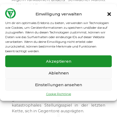
in Köpenick!!!
Einwilligung verwalten
Nach zuletzt starken Auftritten konnten wir an
diesen Spieltag nicht an die Leistungen der
Um dir ein optimales Erlebnis zu bieten, verwenden wir Technologien
Vorwochen anknüpfen. Ein schwaches
wie Cookies, um Geräteinformationen zu speichern und/oder darauf
Defensivspiel, besonders in der ersten
zuzugreifen. Wenn du diesen Technologien zustimmst, können wir
Daten wie das Surfverhalten oder eindeutige IDs auf dieser Website
Halbzeit, brachte uns schnell auf die
verarbeiten. Wenn du deine Einwilligung nicht erteilst oder
Verliererstraße. Auf Stärken des Gegners
zurückziehst, können bestimmte Merkmale und Funktionen
wurde in der Vorbereitung auf die Partie
beeinträchtigt werden.
mehrfach hingewiesen, dennoch bringt alles
theoretische Nichts, wenn es die Mannschaft
Akzeptieren
nicht versteht, die Vorgaben umzusetzen.
Ablehnen
Die lang geschlagenen Bälle der Gastgeber
reichten leider schon aus, uns vor unlösbaren
Einstellungen ansehen
Aufgaben zu stellen. Im Mittelfeld wurden die
Bälle zu lange gehalten, daraus resultierten
Cookie Richtlinie
gefährliche Ballverluste, die dann durch ein
katastrophales Stellungsspiel in der letzten
Kette, sich in Gegentore ausprägten.