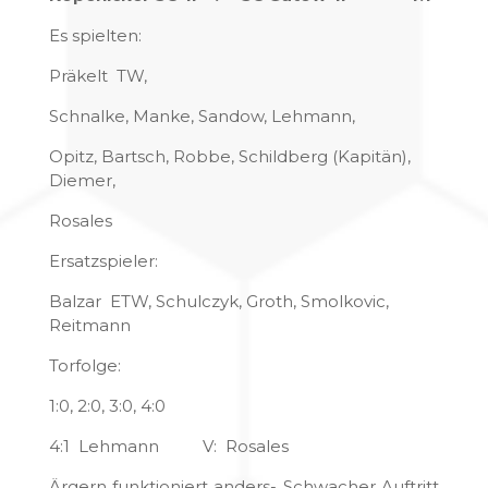
Es spielten:
Präkelt TW,
Schnalke, Manke, Sandow, Lehmann,
Opitz, Bartsch, Robbe, Schildberg (Kapitän),
Diemer,
Rosales
Ersatzspieler:
Balzar ETW, Schulczyk, Groth, Smolkovic,
Reitmann
Torfolge:
1:0, 2:0, 3:0, 4:0
4:1 Lehmann V: Rosales
Ärgern funktioniert anders- Schwacher Auftritt