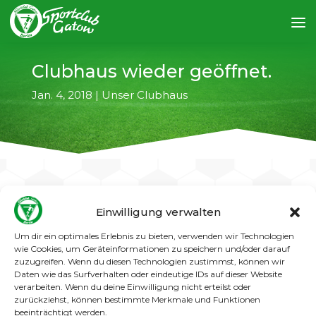
Clubhaus wieder geöffnet.
Jan. 4, 2018
|
Unser Clubhaus
Einwilligung verwalten
←
vorheriger Artikel
nächster Artikel
→
Um dir ein optimales Erlebnis zu bieten, verwenden wir Technologien
wie Cookies, um Geräteinformationen zu speichern und/oder darauf
Am Freitag, 05.01.2018, hat das Clubhaus
zuzugreifen. Wenn du diesen Technologien zustimmst, können wir
wieder geöffnet. Wer also auf ein
Daten wie das Surfverhalten oder eindeutige IDs auf dieser Website
verarbeiten. Wenn du deine Einwilligung nicht erteilst oder
„Neujahrsbier“ vorbei kommen möchte…….
zurückziehst, können bestimmte Merkmale und Funktionen
beeinträchtigt werden.