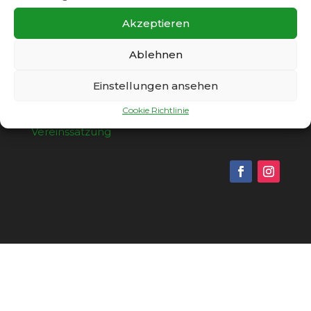
Akzeptieren
Ablehnen
Einstellungen ansehen
Copyright © 2026 - SC Gatow 1931 e.V. |
Cookie Richtlinie
Impressum
|
Datenschutz
|
Cookie Richtlinie
|
Vereinssatzung