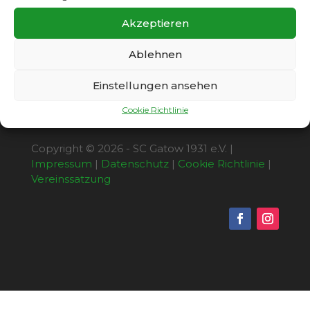
außerordentliche Mitgliederversammlung
statt. Weitere Infos
hier
.
Akzeptieren
Ablehnen
Einstellungen ansehen
Cookie Richtlinie
Copyright © 2026 - SC Gatow 1931 e.V. |
Impressum
|
Datenschutz
|
Cookie Richtlinie
|
Vereinssatzung