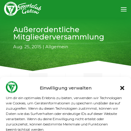
Außerordentliche
Mitgliederversammlung
Aug. 25, 2015
|
Allgemein
Einwilligung verwalten
Um dir ein optimales Erlebnis zu bieten, verwenden wir Technologien
←
vorheriger Artikel
nächster Artikel
→
wie Cookies, um Geräteinformationen zu speichern und/oder darauf
zuzugreifen. Wenn du diesen Technologien zustimmst, können wir
Daten wie das Surfverhalten oder eindeutige IDs auf dieser Website
Achtung! Wichtiger Termin für alle
verarbeiten. Wenn du deine Einwilligung nicht erteilst oder
Mitglieder.
Am Montag, den 31.08.2015, findet
zurückziehst, können bestimmte Merkmale und Funktionen
im Clubhaus Gatow um 20 Uhr eine
beeinträchtigt werden.