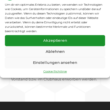
Spitzenspiel den SC Gatow. Anpfiff am
Um dir ein optimales Erlebnis zu bieten, verwenden wir Technologien
Ziegelhof ist um 10.45 Uhr.
wie Cookies, um Geräteinformationen zu speichern und/oder darauf
zuzugreifen. Wenn du diesen Technologien zustimmst, können wir
Gatow II tritt am Sonntag in der KL-A um 12.30
Daten wie das Surfverhalten oder eindeutige IDs auf dieser Website
Uhr beim SD Croatia im Friedrich-Ebert-
verarbeiten. Wenn du deine Einwilligung nicht erteilst oder
Stadion (Bosestr. 21) an.
zurückziehst, können bestimmte Merkmale und Funktionen
beeinträchtigt werden.
In der nächsten Woche spielt Gatow I am
Akzeptieren
Donnerstag, 22.12.2016 ab 18.00 Uhr in der
Schöneberger Sporthalle die Vorrunde des
Ablehnen
diesjährigen Landesliga-
Hallenturniers. Gruppengegner sind der
Einstellungen ansehen
Adlershofer BC, der BSC Rehberge, Concordia
Britz und Teutonia Spandau. Ermäßigte
Cookie Richtlinie
Eintrittskarten können ab sofort über den
Vorstand bzw. im Clubhaus erworben werden.