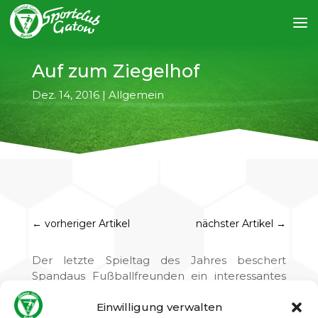
Auf zum Ziegelhof
Dez. 14, 2016
|
Allgemein
←
vorheriger Artikel
nächster Artikel
→
Der letzte Spieltag des Jahres beschert
Spandaus Fußballfreunden ein interessantes
Landesligaderby. Der FC Spandau 06
Einwilligung verwalten
empfängt am Sonntag, 18.12.2016, zum