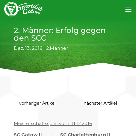
2. Männer: Erfolg gegen
den SCC
Dez. 13, 2016
|
2.Männer
←
vorheriger Artikel
nächster Artikel
→
Meisterschaftsspiel vom 11.12.2016
SC Gatow II : SC Charlottenburg II