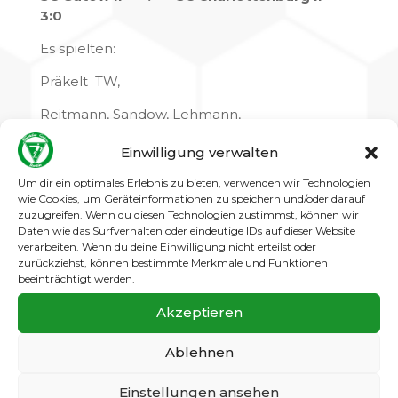
3:0
Es spielten:
Präkelt TW,
Reitmann, Sandow, Lehmann,
Opitz, Bartsch, Butendeich, Schildberg
Einwilligung verwalten
(Kapitän), Rosales,
Um dir ein optimales Erlebnis zu bieten, verwenden wir Technologien
Eckert, Diemer
wie Cookies, um Geräteinformationen zu speichern und/oder darauf
zuzugreifen. Wenn du diesen Technologien zustimmst, können wir
Daten wie das Surfverhalten oder eindeutige IDs auf dieser Website
Ersatzspieler:
verarbeiten. Wenn du deine Einwilligung nicht erteilst oder
zurückziehst, können bestimmte Merkmale und Funktionen
Balzar ETW, Grüner, Krenz, Schulczyk, Robbe,
beeinträchtigt werden.
Schnalke, Dumdei
Akzeptieren
Torfolge:
1:0 Diemer V: Schildberg
Ablehnen
2:0 Lehmann V: Schildberg
Einstellungen ansehen