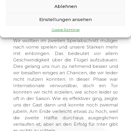
den ersten Minuten viel Glück, dass der Gegner
Ablehnen
fast schon fahrlässig seine Chancen vergab,
allerdings versuchten wir immer noch ein Fuß
Einstellungen ansehen
dran zu bekommen. Die zwei Tore Führung
zur Halbzeit war allerdings völlig verdient.
Cookie Richtlinie
Wir wollten im zweiten Spielabschnitt mutiger
nach vorne spielen und unsere Stärken mehr
mit einbringen. Das bedeutet vor allem
Geschwindigkeit über die Flügel aufzubauen.
Dies gelang uns nun zu nehmend besser und
wir besaßen einiges an Chancen, die wir leider
nicht nutzen konnten. In dieser Phase war
Internationale verwundbar, doch ein Tor
konnten wir nicht erzielen, wie schon leider so
oft in der Saison. Wie es effektiver ging, zeigte
uns der Gast dann und konnte noch zweimal
jubeln. Am Ende vielleicht etwas zu hoch, weil
die zweite Hälfte durchaus ausgeglichen
verlaufen ist, aber an den Erfolg für Inter gibt
es nichts zu rütteln.