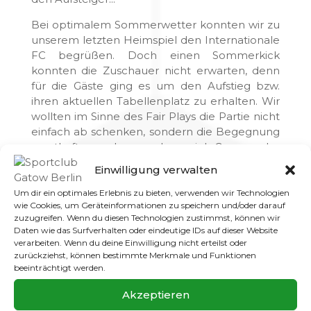
Bei optimalem Sommerwetter konnten wir zu
unserem letzten Heimspiel den Internationale
FC begrüßen. Doch einen Sommerkick
konnten die Zuschauer nicht erwarten, denn
für die Gäste ging es um den Aufstieg bzw.
ihren aktuellen Tabellenplatz zu erhalten. Wir
wollten im Sinne des Fair Plays die Partie nicht
einfach ab schenken, sondern die Begegnung
ernsthaft angehen und so viel Gegenwehr
leisten wie es uns halt möglich war.
Einwilligung verwalten
Dennoch waren die Gäste klarer Favorit,
Um dir ein optimales Erlebnis zu bieten, verwenden wir Technologien
gerade weil wir auch einige Ausfälle zu
wie Cookies, um Geräteinformationen zu speichern und/oder darauf
kompensieren hatten.
zuzugreifen. Wenn du diesen Technologien zustimmst, können wir
Daten wie das Surfverhalten oder eindeutige IDs auf dieser Website
verarbeiten. Wenn du deine Einwilligung nicht erteilst oder
Gerade in der ersten Halbzeit agierten wir zu
zurückziehst, können bestimmte Merkmale und Funktionen
vorsichtig und mutlos. Die Gäste pressten uns
beeinträchtigt werden.
in den ersten Minuten am eigenen Strafraum
ein, so dass wir uns nur selten konstruktiv
Akzeptieren
befreien konnten. Dabei hatten wir gerade in