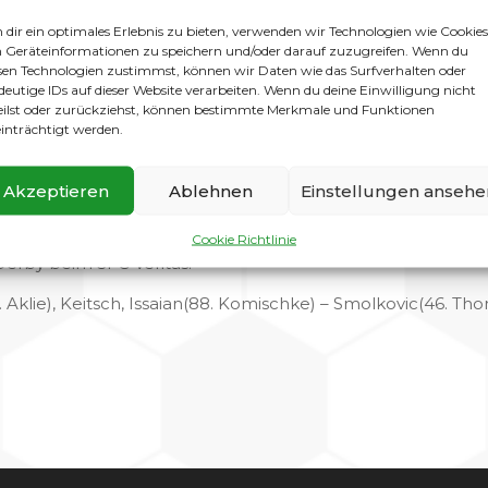
über außen kam Schmidt direkt durch, der Pass auf Ulm genau
dir ein optimales Erlebnis zu bieten, verwenden wir Technologien wie Cookies
Geräteinformationen zu speichern und/oder darauf zuzugreifen. Wenn du
ontrollierte der SCG nach Belieben, und beinahe konnte Al
sen Technologien zustimmst, können wir Daten wie das Surfverhalten oder
deutige IDs auf dieser Website verarbeiten. Wenn du deine Einwilligung nicht
eilst oder zurückziehst, können bestimmte Merkmale und Funktionen
er rein, aber Cuadra konnte die einzige gefährliche Chanc
inträchtigt werden.
eder das Kommando und erspielte sich einige gute Szene
ent, und der aus guten 16 Metern links einnetzt.
Akzeptieren
Ablehnen
Einstellungen ansehe
er Jungs spielten das clever nach Hause.
man durch harte und konzentrierte Trainingsarbeit schaffen k
Cookie Richtlinie
erby beim SFC Veritas.
. Aklie), Keitsch, Issaian(88. Komischke) – Smolkovic(46. Tho