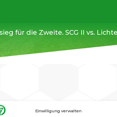
sieg für die Zweite. SCG II vs. Lichte
 uns. Woche für Woche werden die Jungs besser, und die har
Einwilligung verwalten
ang der erste Dreier der Saison.