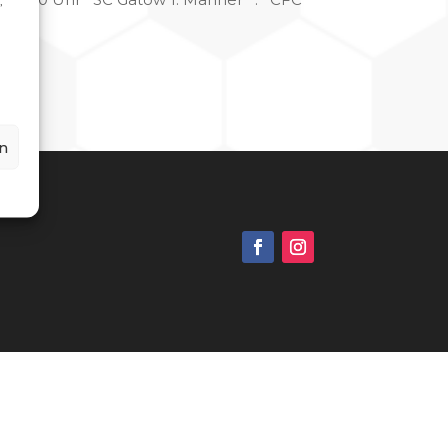
,
n
g