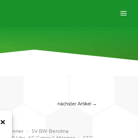
nächster Artikel
→
ungen:
änner : SV BW Berolina
SC Gatow 1. Männer : CFC