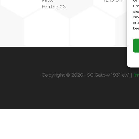
Um 
um 
Hertha 06
die
ein
ert
bee
Copyright © 2026 - SC Gatow 1931 e.V. |
I