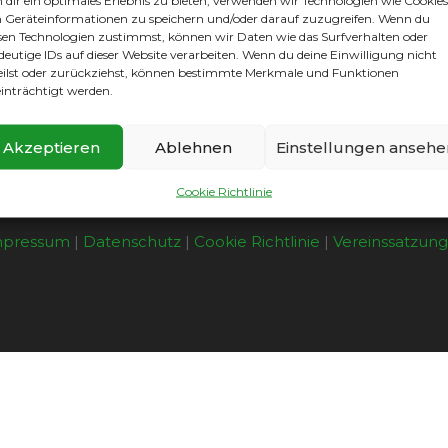
dir ein optimales Erlebnis zu bieten, verwenden wir Technologien wie Cookies
Geräteinformationen zu speichern und/oder darauf zuzugreifen. Wenn du
sen Technologien zustimmst, können wir Daten wie das Surfverhalten oder
deutige IDs auf dieser Website verarbeiten. Wenn du deine Einwilligung nicht
eilst oder zurückziehst, können bestimmte Merkmale und Funktionen
inträchtigt werden.
Akzeptieren
Ablehnen
Einstellungen ansehe
Cookie Richtlinie
mpressum
|
Datenschutz
|
Cookie Richtlinie
|
Vereinssatzun