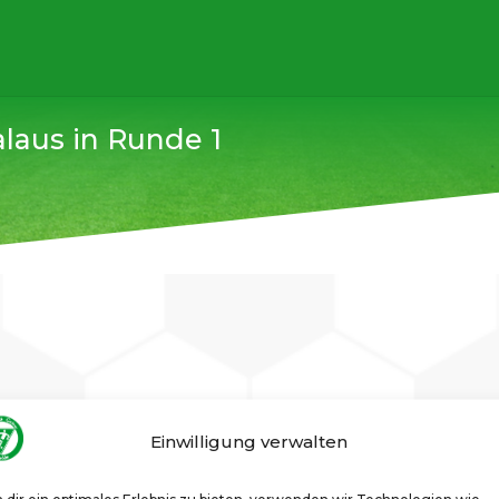
alaus in Runde 1
Einwilligung verwalten
) 3:1 n.E.
-Gatows angesagt, aber leider präsentierte sich Gatow in