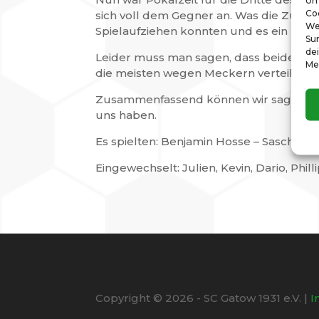
Um
Co
sich voll dem Gegner an. Was die Zusch
We
Spielaufziehen konnten und es ein rege
Sur
dei
Leider muss man sagen, dass beide Team
Me
die meisten wegen Meckern verteilt wu
Zusammenfassend können wir sagen, dass
uns haben.
Es spielten: Benjamin Hosse – Sascha, B
Eingewechselt: Julien, Kevin, Dario, Philli
Copyright © 2026 - SC Gatow 1931 e.V. |
I