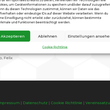
 dir ein optimales Erlebnis zu bieten, verwenden wir Technologien wie
okies, um Geräteinformationen zu speichern und/oder darauf zuzugreifen
auer am Maybachufer sahen war leider kein Fußball, da 
nn du diesen Technologien zustimmst, können wir Daten wie das
lrechtes Fehlpass-Festival gab.
fverhalten oder eindeutige IDs auf dieser Website verarbeiten. Wenn du
ne Einwilligung nicht erteilst oder zurückziehst, können bestimmte
s sehr undiszipliniert auftraten und es eine Ansammlun
rkmale und Funktionen beeinträchtigt werden.
rden.
 Trainer und Spieler von der heutigen Leistung enttäusc
Akzeptieren
Ablehnen
Einstellungen ansehe
Cookie Richtlinie
enjamin N, Michael, Pascal – Manuel, Robin, Lennart, Benj
p, Felix
mpressum
|
Datenschutz
|
Cookie Richtlinie
|
Vereinssatz