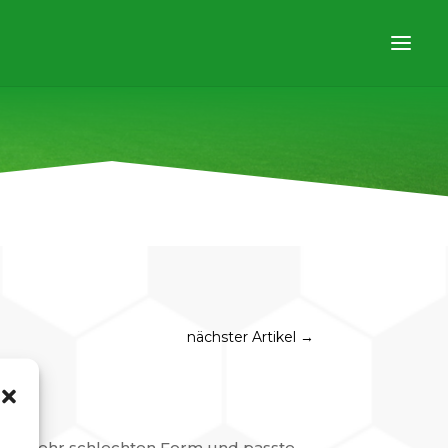
nächster Artikel
→
 einer sehr schlechten Form und passte