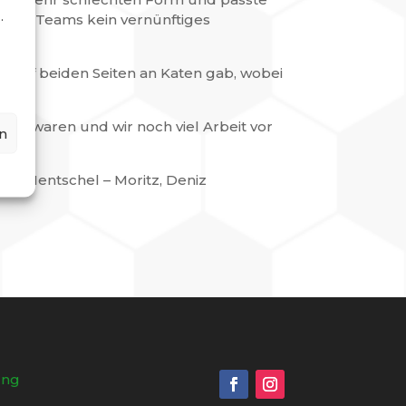
.
beide Teams kein vernünftiges
g auf beiden Seiten an Katen gab, wobei
ht waren und wir noch viel Arbeit vor
n
amin Hentschel – Moritz, Deniz
ung