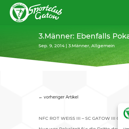
3.Männer: Ebenfalls Pok
Sep. 9, 2014
|
3.Männer
,
Allgemein
←
vorheriger Artikel
NFC ROT WEISS III – SC GATOW III 0:0 (0:0
Nun war Pokalzeit für die Dritte des SC