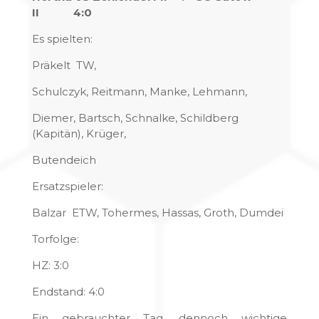
II 4:0
Es spielten:
Präkelt TW,
Schulczyk, Reitmann, Manke, Lehmann,
Diemer, Bartsch, Schnalke, Schildberg
(Kapitän), Krüger,
Butendeich
Ersatzspieler:
Balzar ETW, Tohermes, Hassas, Groth, Dumdei
Torfolge:
HZ: 3:0
Endstand: 4:0
Ein gebrauchter Tag, dennoch wichtige