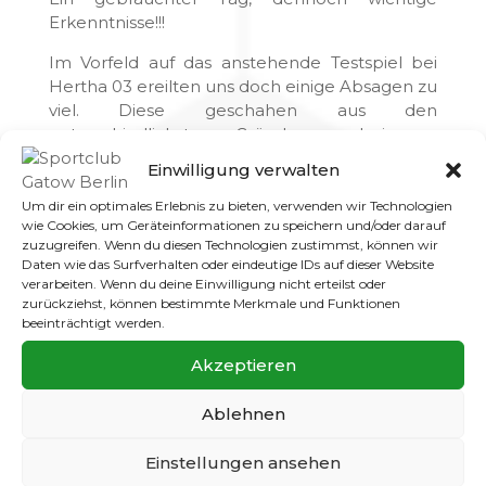
Erkenntnisse!!!
Im Vorfeld auf das anstehende Testspiel bei
Hertha 03 ereilten uns doch einige Absagen zu
viel. Diese geschahen aus den
unterschiedlichsten Gründen, wobei aus
meiner Sicht nicht alle nachvollziehbar waren.
Einwilligung verwalten
Leider gehört auch das zum Alltag im
Amateurbereich. Wenn man eine
Um dir ein optimales Erlebnis zu bieten, verwenden wir Technologien
wie Cookies, um Geräteinformationen zu speichern und/oder darauf
Mannschaftssportart betreibt, dann sollte sich
zuzugreifen. Wenn du diesen Technologien zustimmst, können wir
jeder im Klaren sein, dass dazu auch Zeit
Daten wie das Surfverhalten oder eindeutige IDs auf dieser Website
mitzubringen ist.
verarbeiten. Wenn du deine Einwilligung nicht erteilst oder
zurückziehst, können bestimmte Merkmale und Funktionen
Die vielen Spielerausfälle sollen aber keine
beeinträchtigt werden.
Ausrede für den Ausgang der Partie darstellen.
Akzeptieren
Wir befinden uns in der Testspielphase, daher
bieten sich in solchen Situationen eben auch
Chancen für andere Spieler sich zu beweisen.
Ablehnen
Sie müssen sie halt auch mal nutzen.
Einstellungen ansehen
Leider musste festgestellt werden, dass es ein