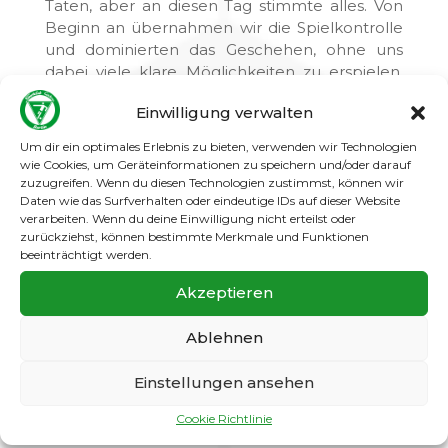
Taten, aber an diesen Tag stimmte alles. Von
Beginn an übernahmen wir die Spielkontrolle
und dominierten das Geschehen, ohne uns
dabei viele klare Möglichkeiten zu erspielen,
denn beide Mannschaften agierten sehr
Einwilligung verwalten
aufmerksam in der Defensive. Besonders
hervorzuheben waren unsere schnellen
Um dir ein optimales Erlebnis zu bieten, verwenden wir Technologien
Balleroberungen nach Ballverlust in der ersten
wie Cookies, um Geräteinformationen zu speichern und/oder darauf
Hälfte. Wir ließen den Pinguinen kaum Zeit
zuzugreifen. Wenn du diesen Technologien zustimmst, können wir
Daten wie das Surfverhalten oder eindeutige IDs auf dieser Website
den Ball zu kontrollieren und zwangen die
verarbeiten. Wenn du deine Einwilligung nicht erteilst oder
Gäste so zu vielen Abspielfehlern. Nach einer
zurückziehst, können bestimmte Merkmale und Funktionen
Standardsituation gingen wir verdientermaßen
beeinträchtigt werden.
in Führung, diese nahmen wir dann auch mit in
die Pause.
Akzeptieren
Im zweiten Abschnitt machten die Gäste dann
Ablehnen
mehr Druck, so dass die Ballbesitzanteile sich
verschoben, doch wir waren stets gefährlich
Einstellungen ansehen
nach Kontern und besaßen einige gute
Möglichkeiten, die wir aber auch nicht
Cookie Richtlinie
verwerteten konnten. Nach einer weiteren