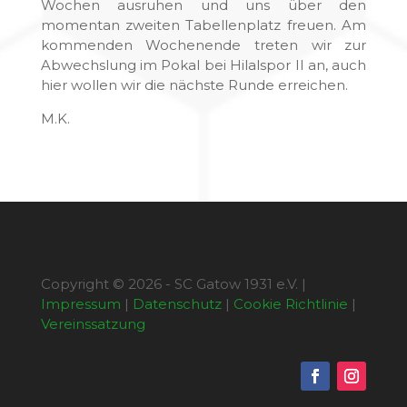
Wochen ausruhen und uns über den
momentan zweiten Tabellenplatz freuen. Am
kommenden Wochenende treten wir zur
Abwechslung im Pokal bei Hilalspor II an, auch
hier wollen wir die nächste Runde erreichen.
M.K.
Copyright © 2026 - SC Gatow 1931 e.V. |
Impressum
|
Datenschutz
|
Cookie Richtlinie
|
Vereinssatzung