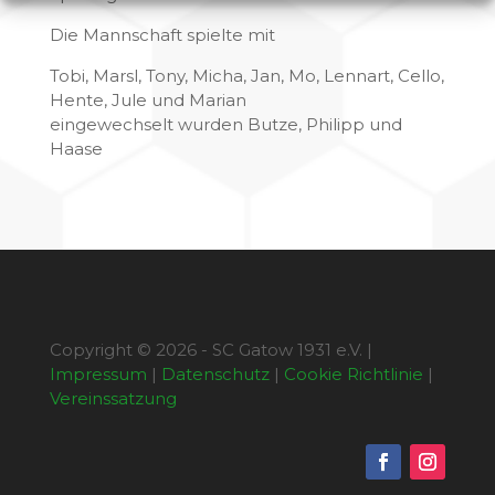
Die Mannschaft spielte mit
Tobi, Marsl, Tony, Micha, Jan, Mo, Lennart, Cello,
Hente, Jule und Marian
eingewechselt wurden Butze, Philipp und
Haase
Copyright © 2026 - SC Gatow 1931 e.V. |
Impressum
|
Datenschutz
|
Cookie Richtlinie
|
Vereinssatzung