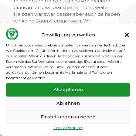
In der ersten Halbzeit sah es von draußen
grausam aus, was wir spielten. Die zweite
Halbzeit war zwar besser aber auch da haben
wir keine Bäume ausgerissen. Wir
beherrschten den Gegner zwar über die
kompletten neunzig Minuten, aber jeder weiß
Einwilligung verwalten
das wir wesentlich besser spielen können und
Um dir ein optimales Erlebnis zu bieten, verwenden wir Technologien
auch müssen, wenn wir in der Erfolgsspur
wie Cookies, um Geräteinformationen zu speichern und/oder darauf
bleiben wollen. Sperber kam in neunzig
zuzugreifen. Wenn du diesen Technologien zustimmst, können wir
Minuten nicht zu einer einzigen Torchance.
Daten wie das Surfverhalten oder eindeutige IDs auf dieser Website
verarbeiten. Wenn du deine Einwilligung nicht erteilst oder
Das haben wir sicherlich ordentlich gemacht.
zurückziehst, können bestimmte Merkmale und Funktionen
Die Treffer erzielten Marian, Mo, Jule und
beeinträchtigt werden.
Haase (zumindest zur Hälfte). Wichtig sind die
drei Punkte und dass wir mal wieder zu null
Akzeptieren
gespielt haben. Nun kommt Union 06 nach
Gatow und wie schwer das wird, zeigt das
Ablehnen
Hinspiel, das wir erst in den letzten Minuten
mit 4:3 gewannen. Also Männer, GW Neukölln
Einstellungen ansehen
hat wieder Punkte liegen lassen, lasst uns
konzentriert und motiviert an die nächsten
Cookie Richtlinie
Spiele gehen.