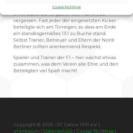
danach geübt wurde, war wieder da. Die
Grünen spielten sich in einen wahren Rausch,
Cookie Richtlinie
ohne dabei die Vorgaben des Trainers zu
vergessen. Fast jeder der eingesetzten Kicker
beteiligte sich am Torreigen, so dass am Ende
ein standesgemäßes 13:1 zu Buche stand.
Selbst Trainer, Betreuer und Eltern der Nord-
Berliner zollten anerkennend Respekt.
Spieler und Trainer der F1 – hier wächst etwas
zusammen, was dem Verein alle Ehre und den
Beteiligten viel Spaß macht!
Copyright © 2026 - SC Gatow 1931 e.V. |
Impressum
|
Datenschutz
|
Cookie Richtlinie
|