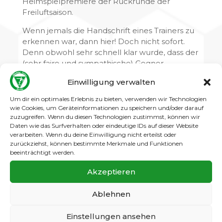
Heimspielpremiere der Rückrunde der
Freiluftsaison.
Wenn jemals die Handschrift eines Trainers zu
erkennen war, dann hier! Doch nicht sofort.
Denn obwohl sehr schnell klar wurde, dass der
(sehr faire und sympathische) Gegner
komplett überfordert war, nutzten unsere
Einwilligung verwalten
Jungs die Chancen nicht konsequent genug
und leisteten sich überdies hinten
Um dir ein optimales Erlebnis zu bieten, verwenden wir Technologien
vermeidbare Fehler, die allerdings ohne
wie Cookies, um Geräteinformationen zu speichern und/oder darauf
zuzugreifen. Wenn du diesen Technologien zustimmst, können wir
Folgen blieben….
Daten wie das Surfverhalten oder eindeutige IDs auf dieser Website
verarbeiten. Wenn du deine Einwilligung nicht erteilst oder
In der Halbzeit (4:0) fand der Coach sehr klare
zurückziehst, können bestimmte Merkmale und Funktionen
und deutliche Worte, die nicht nur Gehör –
beeinträchtigt werden.
sondern auch umgesetzte Beachtung fanden.
Und so entfachten die Süd-Spandauer ein
Akzeptieren
wahres Feuerwerk und ließen – bis auf eine
kleine Unaufmerksamkeit die zum einzigen
Ablehnen
Gegentor führte – auch nichts mehr zu. Alles,
was im Trainingscamp und den Einheiten
Einstellungen ansehen