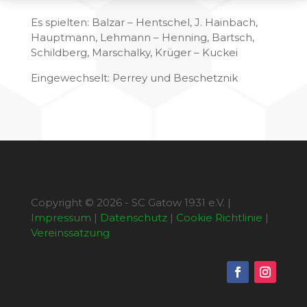
Es spielten: Balzar – Hentschel, J. Hainbach,
Hauptmann, Lehmann – Henning, Bartsch,
Schildberg, Marschalky, Krüger – Kuckei
Eingewechselt: Perrey und Beschetznik
Copyright © 2026 - SC Gatow 1931 e.V. |
Impressum
|
Datenschutz
|
Cookie Richtlinie
|
Vereinssatzung