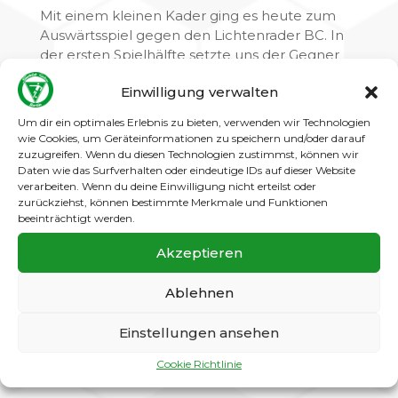
Mit einem kleinen Kader ging es heute zum
Auswärtsspiel gegen den Lichtenrader BC. In
der ersten Spielhälfte setzte uns der Gegner
von Beginn an sehr stark unter Druck. Nach ca.
Einwilligung verwalten
20 Minuten konnte wir uns ein wenig befreien,
aber schon 10 Minuten später begann unser
Um dir ein optimales Erlebnis zu bieten, verwenden wir Technologien
Gegner den Druck wieder zu erhöhen. So ging
wie Cookies, um Geräteinformationen zu speichern und/oder darauf
es mit einem 0:0 in die Pause.
zuzugreifen. Wenn du diesen Technologien zustimmst, können wir
Daten wie das Surfverhalten oder eindeutige IDs auf dieser Website
Nach dem Seitenwechsel war dann unser
verarbeiten. Wenn du deine Einwilligung nicht erteilst oder
zurückziehst, können bestimmte Merkmale und Funktionen
Widerstand schnell gebrochen. Lichtenrade
beeinträchtigt werden.
erzielte in der 50. und 55. Minute 2 Treffer.
Diese Treffer reichten, unsere Moral zu
Akzeptieren
brechen. Der überraschende Halbzeitstand
war dahin. Hinzu kamen jetzt noch
Ablehnen
Konzentrationsmängel, individuelle Fehler und
fehlende Kraft. Diese Mängel wurden von
Einstellungen ansehen
Lichtenrade ausgenutzt und mit 4 weiteren
Treffern bestraft.
Cookie Richtlinie