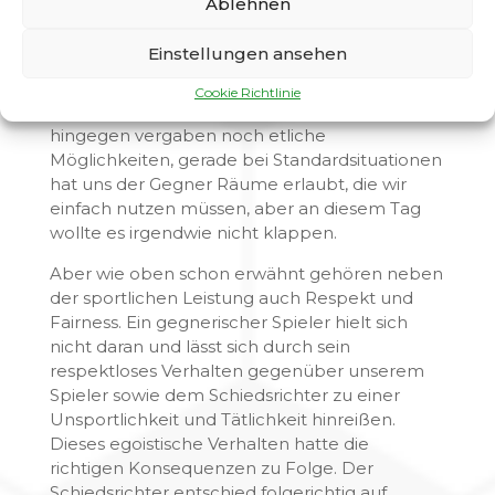
Ablehnen
Spitze, aber ausgerechnet in dieser Phase des
Spiels machten wir individuelle Fehler, die es
Einstellungen ansehen
den Gegner ermöglichten eine Führung zu
erzielen. Der Gegner hat unsere Fehler eiskalt
Cookie Richtlinie
bestraft und clever abgeschlossen. Wir
hingegen vergaben noch etliche
Möglichkeiten, gerade bei Standardsituationen
hat uns der Gegner Räume erlaubt, die wir
einfach nutzen müssen, aber an diesem Tag
wollte es irgendwie nicht klappen.
Aber wie oben schon erwähnt gehören neben
der sportlichen Leistung auch Respekt und
Fairness. Ein gegnerischer Spieler hielt sich
nicht daran und lässt sich durch sein
respektloses Verhalten gegenüber unserem
Spieler sowie dem Schiedsrichter zu einer
Unsportlichkeit und Tätlichkeit hinreißen.
Dieses egoistische Verhalten hatte die
richtigen Konsequenzen zu Folge. Der
Schiedsrichter entschied folgerichtig auf