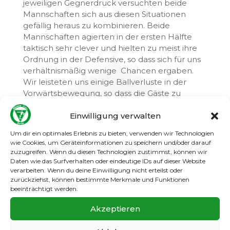
jeweiligen Gegnerdruck versuchten beide
Mannschaften sich aus diesen Situationen
gefällig heraus zu kombinieren. Beide
Mannschaften agierten in der ersten Hälfte
taktisch sehr clever und hielten zu meist ihre
Ordnung in der Defensive, so dass sich für uns
verhältnismäßig wenige Chancen ergaben.
Wir leisteten uns einige Ballverluste in der
Vorwärtsbewegung, so dass die Gäste zu
einigen gefährlichen Aktionen kamen, aber
doch viel zu hektisch agierten. Wir mussten auf
Einwilligung verwalten
den Außenpositionen Veränderungen
Um dir ein optimales Erlebnis zu bieten, verwenden wir Technologien
vornehmen, so dass sich dieses auch in
wie Cookies, um Geräteinformationen zu speichern und/oder darauf
unserem Spiel bemerkbar machte. Aber man
zuzugreifen. Wenn du diesen Technologien zustimmst, können wir
sollte den Spielern auch eine gewisse Zeit
Daten wie das Surfverhalten oder eindeutige IDs auf dieser Website
verarbeiten. Wenn du deine Einwilligung nicht erteilst oder
geben, um sich auf dieser Position erst einmal
zurückziehst, können bestimmte Merkmale und Funktionen
zu sammeln und zu ordnen.
beeinträchtigt werden.
Eigentlich kamen wir ganz gut in die zweite
Akzeptieren
Hälfte, denn unsere Kombinationen wurden
flüssiger und zu gleich mit mehr Zug in die