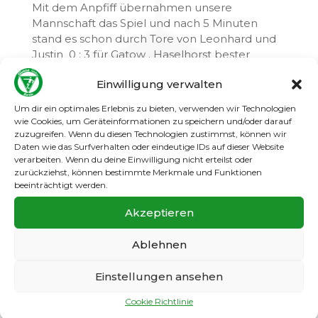
Mit dem Anpfiff übernahmen unsere
Mannschaft das Spiel und nach 5 Minuten
stand es schon durch Tore von Leonhard und
Justin 0 : 3 für Gatow . Haselhorst bester
Spieler ( Nr.9) nahm kurz darauf die Einladung
Einwilligung verwalten
der Gatower Abwehr an und konnte nach
tollem Sololauf den zwischenzeitlichen
Um dir ein optimales Erlebnis zu bieten, verwenden wir Technologien
Anschlusstreffer erzielen .
wie Cookies, um Geräteinformationen zu speichern und/oder darauf
zuzugreifen. Wenn du diesen Technologien zustimmst, können wir
Haselhorst wirkte jetzt konzentrierter und
Daten wie das Surfverhalten oder eindeutige IDs auf dieser Website
tauchte mehrmals gefährlich vor dem
verarbeiten. Wenn du deine Einwilligung nicht erteilst oder
zurückziehst, können bestimmte Merkmale und Funktionen
Gatower Tor auf , doch einen weiteren Treffer
beeinträchtigt werden.
ließen unsere Jungs nicht zu . Nach drei
weiteren Toren durch Konstantin , Leonhard
Akzeptieren
und Maximilian war der alte Abstand wieder
hergestellt. Doch irgendwie hatten unsere
Ablehnen
Abwehrspieler heute Mitleid mit dem Gegner ,
anders ist das zweite Gastgeschenk nicht zu
Einstellungen ansehen
erklären .
Cookie Richtlinie
Wieder ließ der Haselhorster Stürmer Gatows