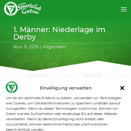
1. Männer: Niederlage im
Derby
Nov. 9, 2015
|
Allgemein
Einwilligung verwalten
Um dir ein optimales Erlebnis zu bieten, verwenden wir Technologien
←
vorheriger Artikel
nächster Artikel
→
wie Cookies, um Geräteinformationen zu speichern und/oder darauf
zuzugreifen. Wenn du diesen Technologien zustimmst, können wir
Daten wie das Surfverhalten oder eindeutige IDs auf dieser Website
Auch die Spandauer Kickers erwiesen sich als
verarbeiten. Wenn du deine Einwilligung nicht erteilst oder
„eine Nummer zu groß“ für die 1. Herren
zurückziehst, können bestimmte Merkmale und Funktionen
des SGG. Im Derby gab es eine verdiente 0:2-
beeinträchtigt werden.