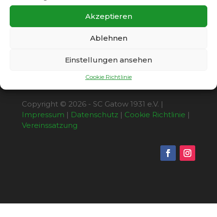
Niederlage und damit die zweite Pleite
innerhalb von 8 Tagen.
Akzeptieren
Ablehnen
Einstellungen ansehen
Cookie Richtlinie
Copyright © 2026 - SC Gatow 1931 e.V. |
Impressum
|
Datenschutz
|
Cookie Richtlinie
|
Vereinssatzung