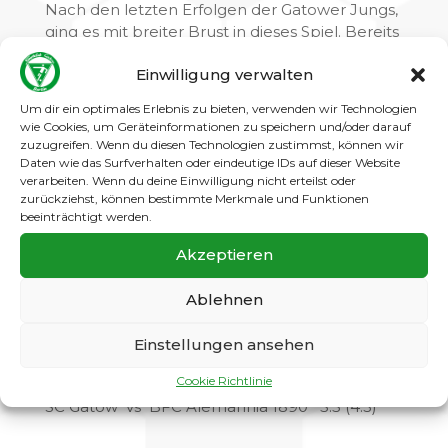
Nach den letzten Erfolgen der Gatower Jungs,
ging es mit breiter Brust in dieses Spiel. Bereits
nach einer Minute Vollgas stand es 1:0 für den
Einwilligung verwalten
SCG. Doch der Gegner ließ insbesondere
durch Fernschüsse den Vorsprung der
Um dir ein optimales Erlebnis zu bieten, verwenden wir Technologien
Gatower nicht zu groß werden. So stand es zur
wie Cookies, um Geräteinformationen zu speichern und/oder darauf
Halbzeit 4:3 für den SCG.
zuzugreifen. Wenn du diesen Technologien zustimmst, können wir
Daten wie das Surfverhalten oder eindeutige IDs auf dieser Website
Zur zweiten Hälfte glänzte der Gegner neben
verarbeiten. Wenn du deine Einwilligung nicht erteilst oder
zurückziehst, können bestimmte Merkmale und Funktionen
seiner spielerischen Qualitäten insbesondere
beeinträchtigt werden.
durch verbale Attacken, als auch durch
übertriebene Härte. Kurz vor Ende des Spiels
Akzeptieren
ging der BFC sogar mit 4:5 in Führung. Aber
der unbändige Gatower Wille sorgte in der
Ablehnen
letzten Minute wenigstens für den mehr als
verdienten Ausgleich.
Einstellungen ansehen
Cookie Richtlinie
SC Gatow vs BFC Alemannia 1890 5:5 (4:3)