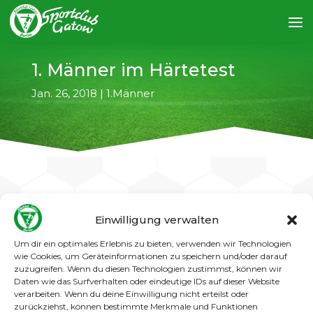
1. Männer im Härtetest
Jan. 26, 2018
|
1.Männer
Einwilligung verwalten
←
vorheriger Artikel
nächster Artikel
→
Um dir ein optimales Erlebnis zu bieten, verwenden wir Technologien
Nachdem die 1. Männer in ihren letzten drei
wie Cookies, um Geräteinformationen zu speichern und/oder darauf
zuzugreifen. Wenn du diesen Technologien zustimmst, können wir
Testspielen jeweils als Sieger vom Platz gehen
Daten wie das Surfverhalten oder eindeutige IDs auf dieser Website
konnte, kommt es am Sonntag ((28.01.2018) in
verarbeiten. Wenn du deine Einwilligung nicht erteilst oder
Gatow zu einem echten Härtetest. Zu Gast am
zurückziehst, können bestimmte Merkmale und Funktionen