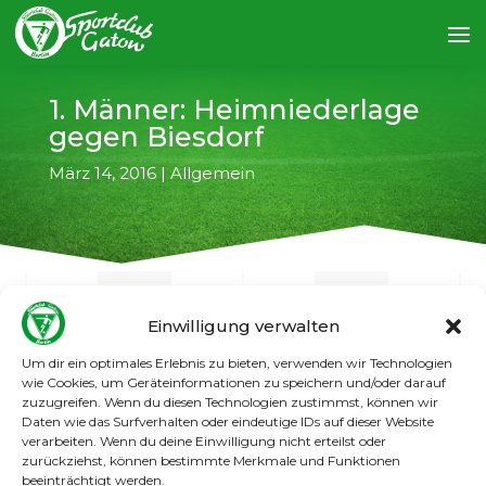
1. Männer: Heimniederlage
gegen Biesdorf
März 14, 2016
|
Allgemein
Einwilligung verwalten
Um dir ein optimales Erlebnis zu bieten, verwenden wir Technologien
←
vorheriger Artikel
nächster Artikel
→
wie Cookies, um Geräteinformationen zu speichern und/oder darauf
zuzugreifen. Wenn du diesen Technologien zustimmst, können wir
Daten wie das Surfverhalten oder eindeutige IDs auf dieser Website
Mit 1:3 musste sich die 1. Männer am Weiten
verarbeiten. Wenn du deine Einwilligung nicht erteilst oder
Blick dem VfB Fortuna Biesdorf geschlagen
zurückziehst, können bestimmte Merkmale und Funktionen
geben. Die Gatower konnten in keiner Phase
beeinträchtigt werden.