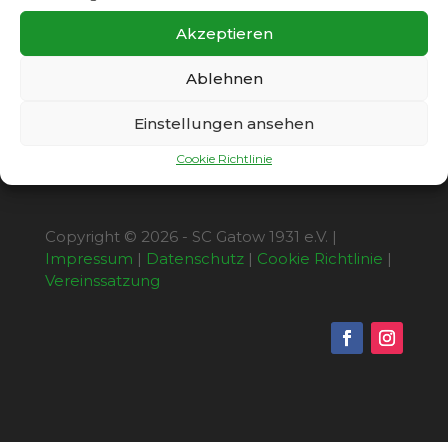
an die guten Leistungen der Vorwoche
anknüpfen. Der Sieg der Gäste geht daher
Akzeptieren
vollkommen in Ordnung.
Ablehnen
Einstellungen ansehen
Cookie Richtlinie
Copyright © 2026 - SC Gatow 1931 e.V. |
Impressum
|
Datenschutz
|
Cookie Richtlinie
|
Vereinssatzung