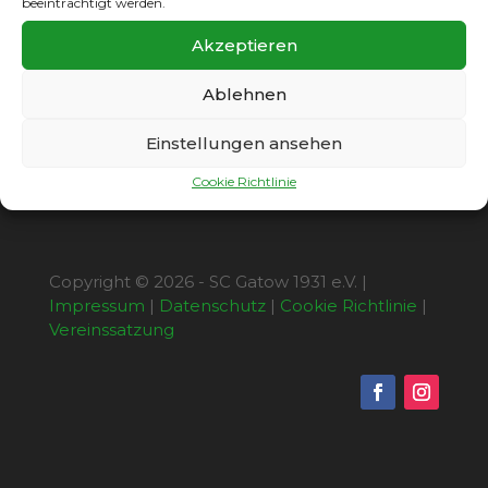
beeinträchtigt werden.
einzufahren. Bei kaltem Aprilwetter war dieses
Spiel sicherlich kein Fußball-Leckerbissen,
Akzeptieren
doch am Ende standen erfreulicherweise drei
weitere Punkte auf dem Gatow-Konto.
Ablehnen
Einstellungen ansehen
Cookie Richtlinie
Copyright © 2026 - SC Gatow 1931 e.V. |
Impressum
|
Datenschutz
|
Cookie Richtlinie
|
Vereinssatzung