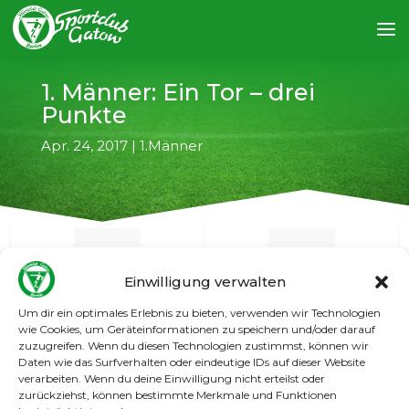
1. Männer: Ein Tor – drei
Punkte
Apr. 24, 2017
|
1.Männer
Einwilligung verwalten
←
vorheriger Artikel
nächster Artikel
→
Um dir ein optimales Erlebnis zu bieten, verwenden wir Technologien
wie Cookies, um Geräteinformationen zu speichern und/oder darauf
zuzugreifen. Wenn du diesen Technologien zustimmst, können wir
Ein Tor von Benny Dowall reichte unserer 1.
Daten wie das Surfverhalten oder eindeutige IDs auf dieser Website
Männermannschaft, um gegen den TSV
verarbeiten. Wenn du deine Einwilligung nicht erteilst oder
zurückziehst, können bestimmte Merkmale und Funktionen
Mariendorf einen knappen 1:0-Sieg