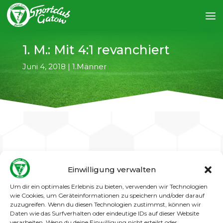
1. M.: Mit 4:1 revanchiert
Juni 4, 2018
|
1.Männer
←
vorheriger Artikel
nächster Artikel
→
Einwilligung verwalten
Es war im Dezember letzten Jahres eine
Um dir ein optimales Erlebnis zu bieten, verwenden wir Technologien
deutliche Schlappe, die unsere Gatower nicht
wie Cookies, um Geräteinformationen zu speichern und/oder darauf
zuletzt auch aufgrund einer
zuzugreifen. Wenn du diesen Technologien zustimmst, können wir
Daten wie das Surfverhalten oder eindeutige IDs auf dieser Website
katastrophalen SR-Leistung beim FC
verarbeiten. Wenn du deine Einwilligung nicht erteilst oder