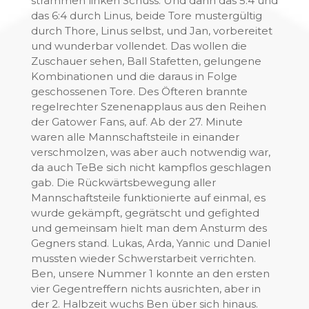
strammen linken Schuss. Und dann das 5:4 und
das 6:4 durch Linus, beide Tore mustergültig
durch Thore, Linus selbst, und Jan, vorbereitet
und wunderbar vollendet. Das wollen die
Zuschauer sehen, Ball Stafetten, gelungene
Kombinationen und die daraus in Folge
geschossenen Tore. Des Öfteren brannte
regelrechter Szenenapplaus aus den Reihen
der Gatower Fans, auf. Ab der 27. Minute
waren alle Mannschaftsteile in einander
verschmolzen, was aber auch notwendig war,
da auch TeBe sich nicht kampflos geschlagen
gab. Die Rückwärtsbewegung aller
Mannschaftsteile funktionierte auf einmal, es
wurde gekämpft, gegrätscht und gefighted
und gemeinsam hielt man dem Ansturm des
Gegners stand. Lukas, Arda, Yannic und Daniel
mussten wieder Schwerstarbeit verrichten.
Ben, unsere Nummer 1 konnte an den ersten
vier Gegentreffern nichts ausrichten, aber in
der 2. Halbzeit wuchs Ben über sich hinaus.