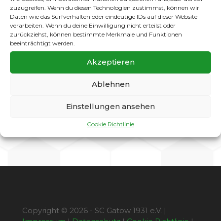
Platz nicht in der Lage dieses umzusetzen.
zuzugreifen. Wenn du diesen Technologien zustimmst, können wir
Krankheitsbedingt konnte die zuletzt sichere
Daten wie das Surfverhalten oder eindeutige IDs auf dieser Website
verarbeiten. Wenn du deine Einwilligung nicht erteilst oder
Abwehr nicht für die nötige Sicherheit sorgen.
zurückziehst, können bestimmte Merkmale und Funktionen
Dadurch konnten wir nur selten den nötigen
beeinträchtigt werden.
Druck aufbauen, der für eine Entlastung und
den nötigen Offensivdrang sorgte. Natürlich
Akzeptieren
gab es bei uns auch mehrere Chancen zum
Torerfolg, der Ball landete aber nur am oder
Ablehnen
neben dem Tor. Trotz Allem wurde tapfer bis
zum bitteren Ende gekämpft.
Einstellungen ansehen
SC Gatow vs. SF Johannisthal 0:5 (0:2)
Cookie Richtlinie
Copyright © 2026 - SC Gatow 1931 e.V. |