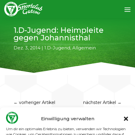
1.D-Jugend: Heimpleite
gegen Johannisthal
Dez. 3, 2014
|
1.D-Jugend
,
Allgemein
←
vorheriger Artikel
nächster Artikel
→
Nach dem Erfolg vom letzten Samstag hat uns
Einwilligung verwalten
mal wieder die Realität eingeholt. Wir hatten
Um dir ein optimales Erlebnis zu bieten, verwenden wir Technologien
uns viel vorgenommen, waren aber auf dem
wie Cookies, um Geräteinformationen zu speichern und/oder darauf