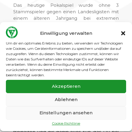
Das heutige Pokalspiel wurde ohne 3
Stammspieler gegen einen Landesligisten mit
einem älteren Jahrgang bei extremen
Temperaturen „ordentlich „verloren.
Einwilligung verwalten
Leider gibt es eine traurige Mitteilung zu
machen:
Um dir ein optimales Erlebnis zu bieten, verwenden wir Technologien
Julian erlitt bei einem Zweikampf einen
wie Cookies, um Geräteinformationen zu speichern und/oder darauf
Bruch im Bein und wird in diesen Minuten
zuzugreifen. Wenn du diesen Technologien zustimmst, können wir
operiert. Unsere Gedanken sind bei ihm und
Daten wie das Surfverhalten oder eindeutige IDs auf dieser Website
seiner Familie. Wir wünschen Dir, lieber
verarbeiten. Wenn du deine Einwilligung nicht erteilst oder
Julian, eine schnelle Genesung und das Du
bald wieder auf den Beinen bist.
zurückziehst, können bestimmte Merkmale und Funktionen
beeinträchtigt werden.
Du hast uns in den vergangenen Monaten
mit Deinem Einsatz mehr als geholfen und
Akzeptieren
bist sofort in der Mannschaft als
Stammspieler und Freund aufgenommen
worden.
Ablehnen
Ich bedanke mich bei allen Beteiligten, die
ihm heute mit Ihrer Unterstützung geholfen
Einstellungen ansehen
haben, den Mut nicht zu verlieren.
Cookie Richtlinie
Wir werden Dir, lieber Julian, Deinen Platz
freihalten und bis dahin alles tun, das Du bei