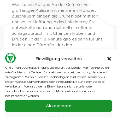
Was für ein Auf und Ab der Gefühle. Vor
großartiger Kulisse mit mehreren Hundert
Zuschauern gingen die Grünen optimistisch
und voller Hoffnung in das Lokalderby. Es
entwickelte sich auch schnell ein offener
Schlagabtausch, mit Chancen Hüben und
Drüben. In der 19. Minute gab es dann für uns
leider einen Dämpfer, der den
Nachbardörflern in die Karten spielte. Als das
0:2 in der 63. Minute fiel, war das dann die
Einwilligung verwalten
Vorentscheidung. Kladow hatte nicht mehr
Chancen, nutzte sie aber effizienter. Und mit
Um dir ein optimales Erlebnis zu bieten, verwenden wir Technologien
wie Cookies, um Geräteinformationen zu speichern und/oder darauf
der breiten Brust des Spitzenreiters brachten
zuzugreifen. Wenn du diesen Technologien zustimmst, können wir
sie das Ergebnis dann über die Zeit… ab
Daten wie das Surfverhalten oder eindeutige IDs auf dieser Website
diesem Moment hatten wir den Aufstieg nicht
verarbeiten. Wenn du deine Einwilligung nicht erteilst oder
mehr in der eigenen Hand.
zurückziehst, können bestimmte Merkmale und Funktionen
beeinträchtigt werden.
Bis zum nächsten Moment am nächsten
Akzeptieren
Spieltag. Unsere Jungs glaubten an sich und
spielten beim starken Tabellenvierten Lübars