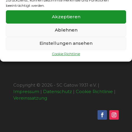
15.15 Uhr, Hubertussportplatz, Hubertusallee
zurückziehst, können bestimmte Merkmale und Funktionen
50
beeinträchtigt werden.
KL-A:
Internationale II gegen SC Gatow II
Akzeptieren
13.00 Uhr, Voralberger Damm 38 – 12157
Berlin
Ablehnen
Einstellungen ansehen
Cookie Richtlinie
Copyright © 2026 - SC Gatow 1931 e.V. |
Impressum
|
Datenschutz
|
Cookie Richtlinie
|
Vereinssatzung