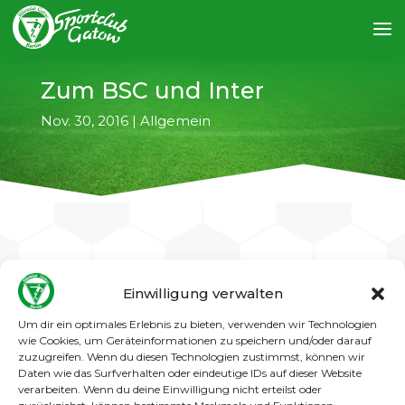
Zum BSC und Inter
Nov. 30, 2016
|
Allgemein
←
vorheriger Artikel
nächster Artikel
→
Einwilligung verwalten
Um dir ein optimales Erlebnis zu bieten, verwenden wir Technologien
Die Auswärtsspiele unserer Herrenteams
wie Cookies, um Geräteinformationen zu speichern und/oder darauf
am Sonntag, 04.12.2016
:
zuzugreifen. Wenn du diesen Technologien zustimmst, können wir
Daten wie das Surfverhalten oder eindeutige IDs auf dieser Website
Landesliga:
Berliner SC II gegen SC Gatow I
verarbeiten. Wenn du deine Einwilligung nicht erteilst oder