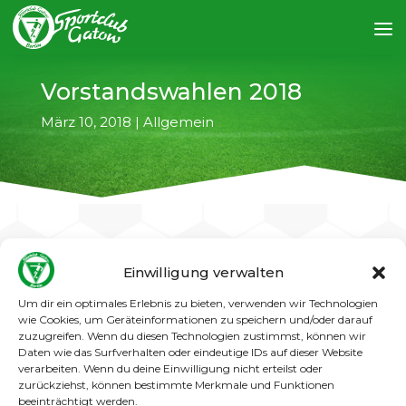
Vorstandswahlen 2018
März 10, 2018
|
Allgemein
Einwilligung verwalten
←
vorheriger Artikel
nächster Artikel
→
Um dir ein optimales Erlebnis zu bieten, verwenden wir Technologien
wie Cookies, um Geräteinformationen zu speichern und/oder darauf
Nach den turnusmäßigen Neuwahlen 2018
zuzugreifen. Wenn du diesen Technologien zustimmst, können wir
setzt sich der Vorstand des SC Gatow nun wie
Daten wie das Surfverhalten oder eindeutige IDs auf dieser Website
verarbeiten. Wenn du deine Einwilligung nicht erteilst oder
folgt zusammen:
zurückziehst, können bestimmte Merkmale und Funktionen
beeinträchtigt werden.