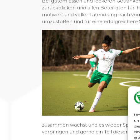
Bei gutem Essen und leckeren Getränken
zurückblicken und allen Beteiligten für 
motiviert und voller Tatendrang nach v
umzustoßen und für eine erfolgreichere 
Um 
um 
zusammen wächst und es wieder Spaß mac
die
verbringen und gerne ein Teil dieser Famil
ein
ert