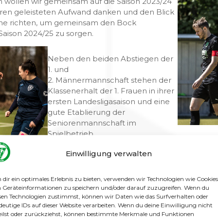
 wollen wir gemeinsam auf die Saison 2023/24
ihren geleisteten Aufwand danken und den Blick
orne richten, um gemeinsam den Bock
Saison 2024/25 zu sorgen.
Neben den beiden Abstiegen der
1. und
2. Männermannschaft stehen der
Klassenerhalt der 1. Frauen in ihrer
ersten Landesligasaison und eine
gute Etablierung der
Seniorenmannschaft im
Spielbetrieb.
Mit diesem Event wollen wir den
Einwilligung verwalten
eingeschlagenen Weg weiter
fortführen und dafür sorgen, dass
dir ein optimales Erlebnis zu bieten, verwenden wir Technologien wie Cookies
die Gatower Familie weiter
Geräteinformationen zu speichern und/oder darauf zuzugreifen. Wenn du
ht in diesem Verein miteinander Zeit zu
sen Technologien zustimmst, können wir Daten wie das Surfverhalten oder
ie zu sein.
deutige IDs auf dieser Website verarbeiten. Wenn du deine Einwilligung nicht
eilst oder zurückziehst, können bestimmte Merkmale und Funktionen