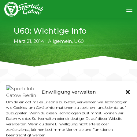
Ü60: Wichtige Info
März 21, 2014
|
Allgemein
,
Ü60
Einwilligung verwalten
←
vorheriger Artikel
nächster Artikel
→
Um dir ein optimales Erlebnis zu bieten, verwenden wir Technologien
wie Cookies, um Geräteinformationen zu speichern und/oder darauf
Das Spiel der Ü 60 findet in der Lichtenhainer
zuzugreifen. Wenn du diesen Technologien zustimmst, können wir
Daten wie das Surfverhalten oder eindeutige IDs auf dieser Website
Str. 19 | 12627 Berlin statt.
verarbeiten. Wenn du deine Einwilligung nicht erteilst oder
zurückziehst, können bestimmte Merkmale und Funktionen
beeinträchtigt werden.