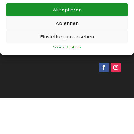
Akzeptieren
Ablehnen
Einstellungen ansehen
Copyright © 2026 - SC Gatow 1931 e.V. |
Impressum
|
Datenschutz
|
Cookie Richtlinie
|
Cookie Richtlinie
Vereinssatzung