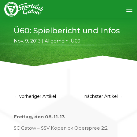
Ü60: Spielbericht und Infos
Nov. 9, 2013
|
Allgemein
,
Ü60
←
vorheriger Artikel
nächster Artikel
→
Freitag, den 08-11-13
SC Gatow – SSV Köpenick Oberspree 2:2