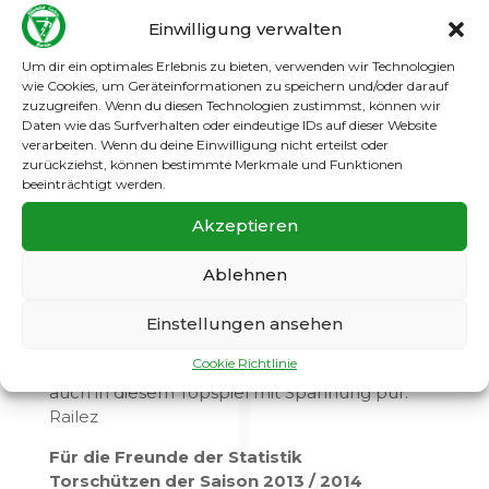
Immer wieder bedrängten wir das Tor des
Einwilligung verwalten
Spitzenreiters leider ist die Torausbeute
generell noch zu gering. Zusätzlich hatte der
Um dir ein optimales Erlebnis zu bieten, verwenden wir Technologien
Gegner noch einen Spitzenkeeper zwischen
wie Cookies, um Geräteinformationen zu speichern und/oder darauf
den Pfosten der unter anderen einen
zuzugreifen. Wenn du diesen Technologien zustimmst, können wir
Daten wie das Surfverhalten oder eindeutige IDs auf dieser Website
fulminanten Schuss von Achim II fünf Minuten
verarbeiten. Wenn du deine Einwilligung nicht erteilst oder
vor dem Abpfiff glänzend parierte. Dann war
zurückziehst, können bestimmte Merkmale und Funktionen
es aber soweit, Foul an Achim II, eindeutig im
beeinträchtigt werden.
Strafraum. Der sehr gut leitende Referee
schritt direkt zum 9 Meter Punkt, ließ sich auf
Akzeptieren
keine Diskussionen ein. Der alten
Fußballweisheit entgegen trat der Gefoulte
Ablehnen
selbst an und versenkte das Leder sicher zum
Remis. Der Endstand von 2:2 nach einem
Einstellungen ansehen
Rückstand von 0:2, nicht schlecht, das zeigt
Cookie Richtlinie
Moral und Willen und gespielt haben wir halt
auch in diesem Topspiel mit Spannung pur.
Railez
Für die Freunde der Statistik
Torschützen der Saison 2013 / 2014