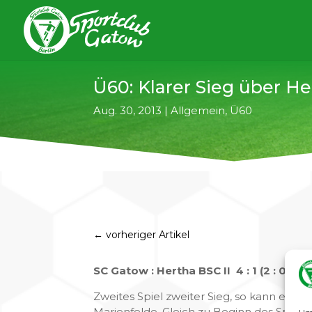
Ü60: Klarer Sieg über He
Aug. 30, 2013
|
Allgemein
,
Ü60
←
vorheriger Artikel
SC Gatow : Hertha BSC II 4 : 1 (2 : 0)
Zweites Spiel zweiter Sieg, so kann es we
Marienfelde. Gleich zu Beginn des Spiels