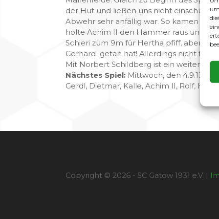
Um 
um 
der Hut und ließen uns nicht einschüchter
die
Abwehr sehr anfällig war. So kamen wir v
ein
holte Achim II den Hammer raus und schme
ert
Schieri zum 9m für Hertha pfiff, aber wo
bee
Gerhard getan hat! Allerdings nicht fest
Mit Norbert Schildberg ist ein weiterer S
Nächstes Spiel:
Mittwoch, den 4.9.13 um 1
Gerdl, Dietmar, Kalle, Achim II, Rolf, Har
Copyright © 2026 - SC Gatow 1931 e.V. |
I