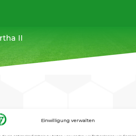
rtha II
Einwilligung verwalten
itergehen. Wie von uns erwartet, war Hertha ein anderes Ka
 versuchten die Gäste mit ihren schnellen Spielern uns reg