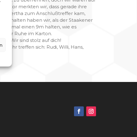
,
erthator merkten wir, dass gerade ihre
chdem Hertha zum Anschlußtreffer kam,
angehalten haben wir, als der Staakener
 auch mal einen 9m halten, wie es
es war Ruhe im Karton.
n. Wir sind stolz auf dich!
n
Uhr treffen sich: Rudi, Willi, Hans,
g