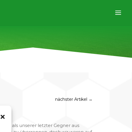
nächster Artikel
→
liber als unserer letzter Gegner aus
elrecht zu überrennen, doch wir waren auf