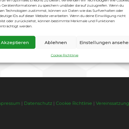
dir ein optimales Erlebnis zu bieten, verwenden wir Technologien wie Cookies
Geräteinformationen zu speichern und/oder darauf zuzugreifen. Wenn du
n. Im Gegenteil, gleich bei den ersten Angriffen auf das H
sen Technologien zustimmst, können wir Daten wie das Surfverhalten oder
öllig verdient mit einer 2 : 0 Führung in die Halbzeit. Na
deutige IDs auf dieser Website verarbeiten. Wenn du deine Einwilligung nicht
tterte den Ball mal kurz in den Dreiangel. Kurz die Luft 
eilst oder zurückziehst, können bestimmte Merkmale und Funktionen
zu haben wir gut ausgebildete Torhüter? Natürlich, dass sie
inträchtigt werden.
gehalten. Den Abschluss setzte dann Norbert zum 4 : 1 und 
pieler der Gatower Ü60 in die Berliner Auswahl berufen worde
Akzeptieren
Ablehnen
Einstellungen ansehe
8.30 Uhr in Gatow gegen den Friedrichshagener SV. Um 17.45 
tmut und Norbert.
Cookie Richtlinie
mpressum
|
Datenschutz
|
Cookie Richtlinie
|
Vereinssatzun