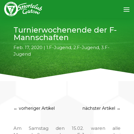
Turnierwochenende der F-
Mannschaften
Feb. 17, 2020
|
1.F-Jugend
,
2.F-Jugend
,
3.F-
Jugend
←
vorheriger Artikel
nächster Artikel
→
Am Samstag den 15.02. waren alle