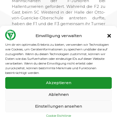
Mannschaften der F-Junioren bei
Hallenturnieren gefordert. Während die F2 zu
Gast beim SC Westend in der Halle der Otto-
von-Guericke-Oberschule antreten durfte,
haben die F1 und die F3 gemeinsam ihr Turnier
in der Halle des Hans-Carossa-Gymnasiums
ausgerichtet.
Einwilligung verwalten
Die Jungs und Mädchen der F1/F3 haben die
Um dir ein optimales Erlebnis zu bieten, verwenden wir Technologien
wie Cookies, um Geräteinformationen zu speichern und/oder darauf
vielen Zuschauer mit tollen und spannenden
zuzugreifen. Wenn du diesen Technologien zustimmst, können wir
Spielen begeistert. Am Ende gewann die
Daten wie das Surfverhalten oder eindeutige IDs auf dieser Website
Gatower F1 vor Falkensee-Finkenkrug, SC
verarbeiten. Wenn du deine Einwilligung nicht erteilst oder
Siemensstadt, SF Kladow, Blau-Gelb
zurückziehst, können bestimmte Merkmale und Funktionen
beeinträchtigt werden.
Falkensee, Gatows F3, VFB Hermsdorf und
dem gemischten Team aus F1 /F3. Die Trainer
Akzeptieren
und Betreuer des SC Gatow bedanken sich bei
allen Teams und den Gatower Eltern die für
Ablehnen
großartige Unterstützung.
Für die F2 war es das bislang intensivste
Einstellungen ansehen
Hallenturnier. Mit 6 Spielen (72 Minuten), die
Cookie Richtlinie