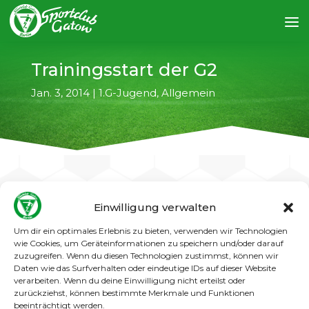
Trainingsstart der G2
Jan. 3, 2014
|
1.G-Jugend
,
Allgemein
Einwilligung verwalten
←
vorheriger Artikel
nächster Artikel
→
Um dir ein optimales Erlebnis zu bieten, verwenden wir Technologien
wie Cookies, um Geräteinformationen zu speichern und/oder darauf
Am Montag, 06.01.2014, geht für die G2 das
zuzugreifen. Wenn du diesen Technologien zustimmst, können wir
Training wieder los.
Daten wie das Surfverhalten oder eindeutige IDs auf dieser Website
verarbeiten. Wenn du deine Einwilligung nicht erteilst oder
zurückziehst, können bestimmte Merkmale und Funktionen
Beginn wie immer um 17 Uhr in der Sporthalle
beeinträchtigt werden.