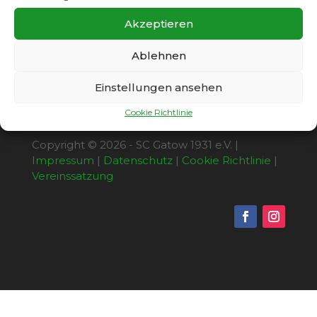
der Grundschule am Amalienhof,
Weinmeisterhornweg 122.
Akzeptieren
Ablehnen
Einstellungen ansehen
Cookie Richtlinie
Copyright © 2026 - SC Gatow 1931 e.V. |
Impressum
|
Datenschutz
|
Cookie Richtlinie
|
Vereinssatzung