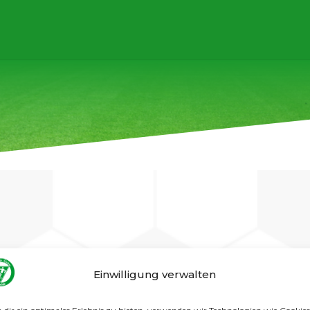
tow zu einem ungefährdeten 11:3-Sieg gegen den Friedena
Einwilligung verwalten
.
weiten, die meisten geschossenen Tore und die beste