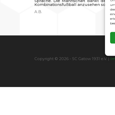
Um 
Sprache. Die Mannschaft dankt den Tr
Kombinationsfußball anzusehen sowie di
um 
die
A.B.
ein
ert
bee
Copyright © 2026 - SC Gatow 1931 e.V. |
I