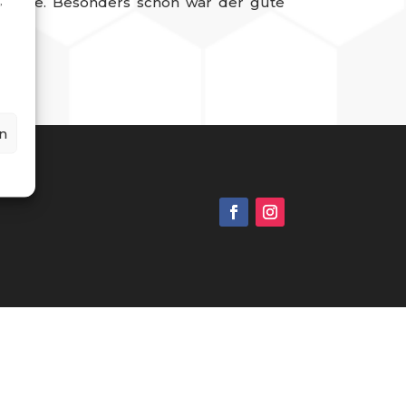
,
ckrunde. Besonders schön war der gute
n
g