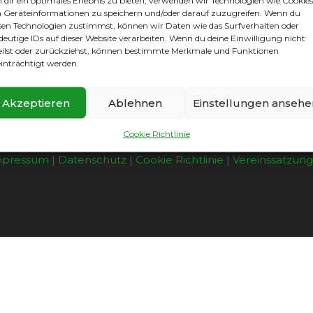
dir ein optimales Erlebnis zu bieten, verwenden wir Technologien wie Cookies
ainern Michel und Eddy für die sehr erfolgreiche Rü
e Souveränität aller Mannschaftsteile.
Geräteinformationen zu speichern und/oder darauf zuzugreifen. Wenn du
sen Technologien zustimmst, können wir Daten wie das Surfverhalten oder
deutige IDs auf dieser Website verarbeiten. Wenn du deine Einwilligung nicht
eilst oder zurückziehst, können bestimmte Merkmale und Funktionen
inträchtigt werden.
Akzeptieren
Ablehnen
Einstellungen ansehe
Cookie Richtlinie
mpressum
|
Datenschutz
|
Cookie Richtlinie
|
Vereinssatzun