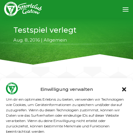
Testspiel verlegt
Aug. 8, 2016
|
Allgemein
Einwilligung verwalten
←
vorheriger Artikel
nächster Artikel
→
Um dir ein optimales Erlebnis zu bieten, verwenden wir Technologien
wie Cookies, um Geräteinformationen zu speichern und/oder darauf
Das ursprünglich für Mittwoch angesetzte
zuzugreifen. Wenn du diesen Technologien zustimmst, können wir
Testspiel der 1. Männer gegen den 1. FC Lübars
Daten wie das Surfverhalten oder eindeutige IDs auf dieser Website
verarbeiten. Wenn du deine Einwilligung nicht erteilst oder
wurde auf Donnerstag (11.08.2016) verlegt.
zurückziehst, können bestimmte Merkmale und Funktionen
Anstoß in Gatow ist um 19.00 Uhr..
beeinträchtigt werden.