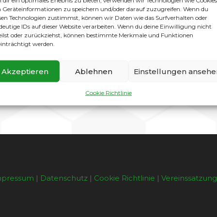
dir ein optimales Erlebnis zu bieten, verwenden wir Technologien wie Cookies
mersdorf),
Ahmet Erdogan (TSV Rudow), Kubilay Sengün (
Geräteinformationen zu speichern und/oder darauf zuzugreifen. Wenn du
sen Technologien zustimmst, können wir Daten wie das Surfverhalten oder
deutige IDs auf dieser Website verarbeiten. Wenn du deine Einwilligung nicht
uch die bereits vorhandenen Trainerqualität „verdoppelt
eilst oder zurückziehst, können bestimmte Merkmale und Funktionen
hemaliger Cheftrainer vom FCS 06) ein zusätzlicher lizen
inträchtigt werden.
stehen sich seit langem und werden als gleichberechtigte
1. Mannschaft ist am 09.01.2020.
Akzeptieren
Ablehnen
Einstellungen ansehe
mmen“ am Weiten Blick und viel Spaß und Erfolg im SC Gat
Cookie Richtlinie
mpressum
|
Datenschutz
|
Cookie Richtlinie
|
Vereinssatzun