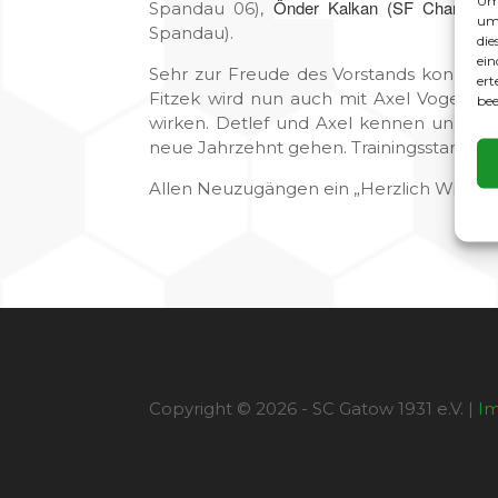
Um 
Önder Kalkan (SF Charl.-Wil
Spandau 06),
um 
Spandau).
die
ein
Sehr zur Freude des Vorstands konnte a
ert
Fitzek wird nun auch mit Axel Vogel (e
bee
wirken. Detlef und Axel kennen und ver
neue Jahrzehnt gehen. Trainingsstart der 
Allen Neuzugängen ein „Herzlich Willko
Copyright © 2026 - SC Gatow 1931 e.V. |
I