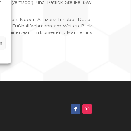
,
Türkiyemspor) und Patrick Stellke (SW
“ werden. Neben A-Lizenz-Inhaber Detlef
zierter Fußballfachmann am Weiten Blick
s Trainerteam mit unserer 1. Männer ins
n
ow.
g