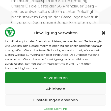
Im ersten Pokalspiel der Saison empfing
unsere D1 die Gäste der SG Prenzlauer Berg –
und es entwickelte sich ein echter Pokalfight.
Nach starkem Beginn der Gäste lagen wir früh
0:1 zurück. Doch unsere Jungs kämpften sich
zurück: Max glich aus und erzielte kurz darauf
Einwilligung verwalten
auch das 2:1, das bis zur Pause Bestand hatte.
Kurz nach Wiederanpfiff glichen die
Um dir ein optimales Erlebnis zu bieten, verwenden wir Technologien
Prenzlauer aus, doch Arthur brachte uns
wie Cookies, um Geräteinformationen zu speichern und/oder darauf
erneut in Führung (3:2). Mit großem Einsatz
zuzugreifen. Wenn du diesen Technologien zustimmst, können wir
Daten wie das Surfverhalten oder eindeutige IDs auf dieser Website
verteidigten wir lange den Vorsprung, ehe kurz
verarbeiten. Wenn du deine Einwilligung nicht erteilst oder
vor Schluss doch noch das 3:3 fiel – insgesamt
zurückziehst, können bestimmte Merkmale und Funktionen
ein gerechtes Ergebnis nach 60 Minuten, da
beeinträchtigt werden.
beide Teams auf Augenhöhe agierten.
Im Elfmeterschießen behielten unsere Jungs
Akzeptieren
die Nerven: Max und Anes trafen sicher,
Keeper Tom parierte stark. Am Ende stand ein
Ablehnen
verdienter 5:4-Sieg und damit der Einzug in die
nächste Runde.
Einstellungen ansehen
Ich bin sehr stolz auf die Mannschaft – sie hat
Cookie Richtlinie
Leidenschaft, Mut und Teamgeist gezeigt. Nun