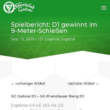
Spielbericht: D1 gewinnt im
9-Meter-Schießen
Sep. 13, 2025
|
1.D-Jugend
,
Jugend
←
vorheriger Artikel
nächster Artikel
→
SC Gatow D1 – SG Prenzlauer Berg D1
Ergebnis: 5:4 n.E. (3:3, Hz. 2:1)