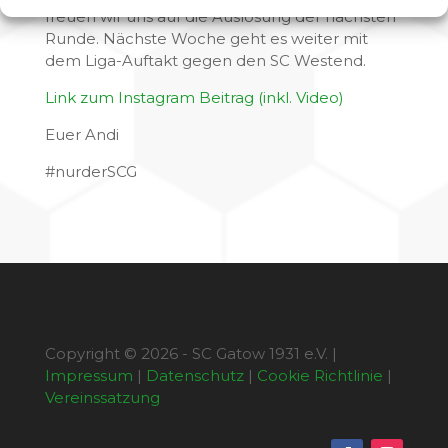
freuen wir uns auf die Auslosung der nächsten
Runde. Nächste Woche geht es weiter mit
dem Liga-Auftakt gegen den SC Westend.
Link zum Instagram Beitrag (inkl. Video)
Euer Andi
#nurderSCG
Copyright © 2026 - SC Gatow 1931 e.V. |
Impressum
|
Datenschutz
|
Cookie Richtlinie
|
Vereinssatzung