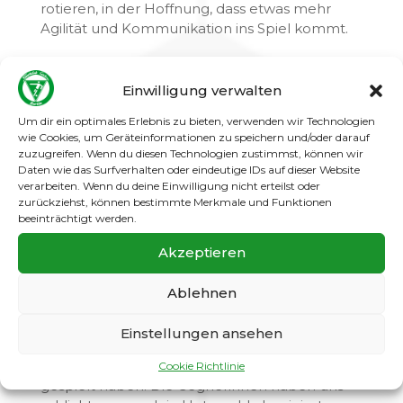
rotieren, in der Hoffnung, dass etwas mehr
Agilität und Kommunikation ins Spiel kommt.
In Halbzeit zwei starteten wir leider nicht
besser. Die angesprochenen Fehler wurden
Einwilligung verwalten
direkt wieder umgesetzt… und so klingelte es
dann bereits nach zwei Minuten wieder in
Um dir ein optimales Erlebnis zu bieten, verwenden wir Technologien
wie Cookies, um Geräteinformationen zu speichern und/oder darauf
unserem Tor. Gegentreffer sechs, sieben, acht
zuzugreifen. Wenn du diesen Technologien zustimmst, können wir
und neun folgten.
Daten wie das Surfverhalten oder eindeutige IDs auf dieser Website
verarbeiten. Wenn du deine Einwilligung nicht erteilst oder
Auch unsere Gegnerinnen waren
zurückziehst, können bestimmte Merkmale und Funktionen
personalgeschwächt ins Spiel gegangen und
beeinträchtigt werden.
hatten keine Wechselspielerinnen dabei. In
Akzeptieren
den letzten zwanzig Minuten spielten sie
verletzungsbedingt nur noch mit 5
Feldspielerinnen.
Ablehnen
Leider muss man sagen, dass es weder von
Einstellungen ansehen
außen noch auf dem Spielfeld aufgefallen ist,
dass wir über zwanzig Minuten in Überzahl
Cookie Richtlinie
gespielt haben. Die Gegnerinnen haben uns