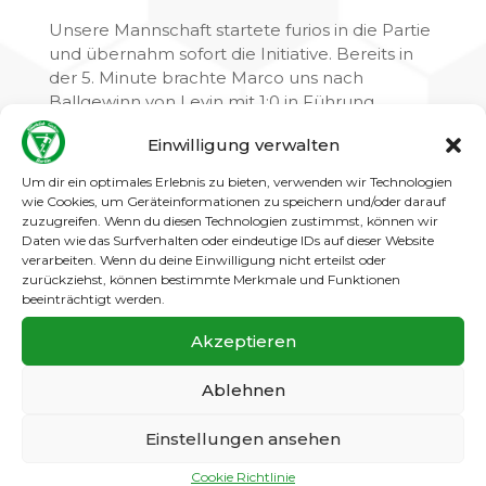
Unsere Mannschaft startete furios in die Partie
und übernahm sofort die Initiative. Bereits in
der 5. Minute brachte Marco uns nach
Ballgewinn von Levin mit 1:0 in Führung.
Danach folgte ein wahres Torfestival: Marco
Einwilligung verwalten
erhöhte mit drei weiteren Treffern (19., 24., 25.)
auf 4:0, ehe Levin kurz vor der Pause nach
Um dir ein optimales Erlebnis zu bieten, verwenden wir Technologien
einem Abwehrfehler der Gäste das 5:0
wie Cookies, um Geräteinformationen zu speichern und/oder darauf
markierte.
zuzugreifen. Wenn du diesen Technologien zustimmst, können wir
Daten wie das Surfverhalten oder eindeutige IDs auf dieser Website
Nach dem Seitenwechsel kam
verarbeiten. Wenn du deine Einwilligung nicht erteilst oder
Friedrichshagen besser ins Spiel und verkürzte
zurückziehst, können bestimmte Merkmale und Funktionen
zunächst nach einer Ecke (40.). Doch Lut
beeinträchtigt werden.
stellte nur zwei Minuten später mit einem
starken Pass auf Marco und dessen sicherem
Akzeptieren
Abschluss den alten Abstand wieder her – 6:1.
Die Gäste trafen noch einmal zum 6:2, ehe Lut
Ablehnen
(60.) und Lenn (66.) den 8:2-Endstand
herstellten.
Einstellungen ansehen
Fazit:
Cookie Richtlinie
Ein hochverdienter Heimsieg mit einer starken